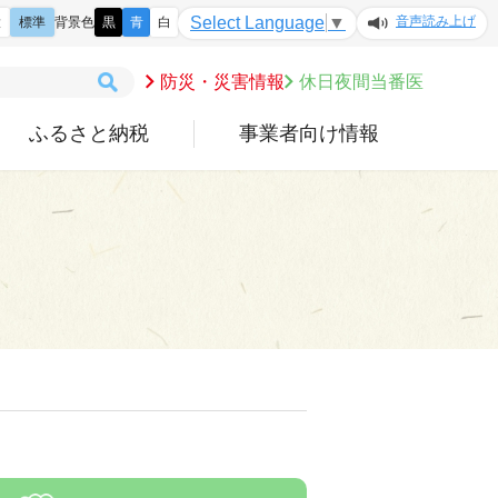
音声読み上げ
Select Language
▼
大
標準
背景色
黒
青
白
防災・災害情報
休日夜間当番医
ふるさと納税
事業者向け情報