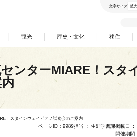
文字サイズ
拡
観光
歴史・文化
移住
センターMIARE！スタ
案内
ARE！スタインウェイピアノ試奏会のご案内
ページID：9989
担当 ： 生涯学習課
掲載日 ： 2
開催期間 ： 