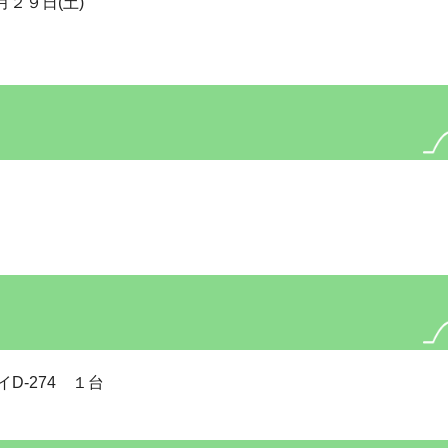
月２９日(土)
D-274 １台