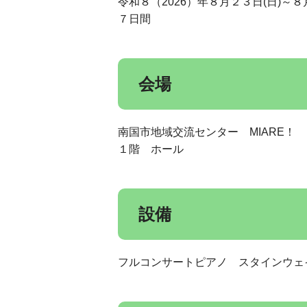
令和８（2026）年８月２３日(日)～８
７日間
会場
南国市地域交流センター MIARE！
１階 ホール
設備
フルコンサートピアノ スタインウェイ