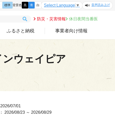
音声読み上げ
Select Language
▼
大
標準
背景色
黒
青
白
防災・災害情報
休日夜間当番医
ふるさと納税
事業者向け情報
インウェイピア
026/07/01
2026/08/23 ～ 2026/08/29