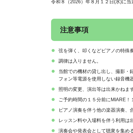
令和８（2026）年８月１２日(水)
注意事項
弦を弾く、叩くなどピアノの特殊
調律は入りません。
当館での機材の貸し出し、撮影・
フォン等電源を使用しない録音機
照明の変更、演出等は出来かねま
ご予約時間の１５分前にMIARE
ピアノ演奏を伴う他の楽器演奏、
レッスン料や入場料を伴う利用は
演奏会や発表会として聴衆を集め