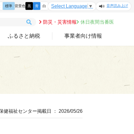
音声読み上げ
Select Language
▼
大
標準
背景色
黒
青
白
防災・災害情報
休日夜間当番医
ふるさと納税
事業者向け情報
 保健福祉センター
掲載日 ： 2026/05/26