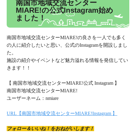
南国市地域交流センター
MIARE!の公式Instagram始め
ました！
南国市地域交流センター
MIARE!
の良さを一人でも多く
の人に紹介したいと思い、公式の
Instagram
を開設しまし
た。
施設の紹介やイベントなど魅力溢れる情報を発信してい
きます！！
【 南国市地域交流センター
MIARE!
公式
Instagram
】
南国市地域交流センター
MIARE!
ユーザーネーム：
nmiare
URL
【南国市地域交流センター
MIARE!
Instagram
】
フォロー＆いいね！をおねがいします！