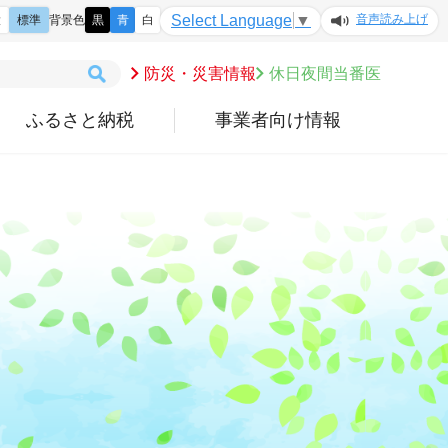
音声読み上げ
Select Language
▼
大
標準
背景色
黒
青
白
防災・災害情報
休日夜間当番医
ふるさと納税
事業者向け情報