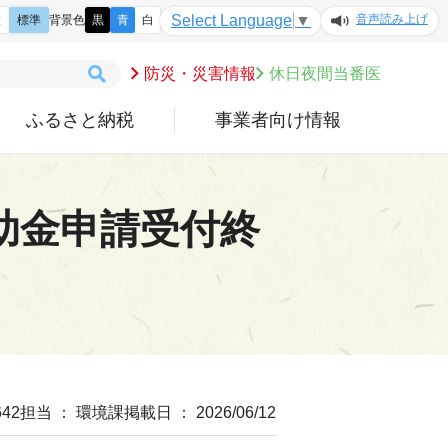
音声読み上げ
Select Language
▼
大
標準
背景色
黒
青
白
防災・災害情報
休日夜間当番医
ふるさと納税
事業者向け情報
助金申請受付終
42
担当 ： 環境課
掲載日 ： 2026/06/12