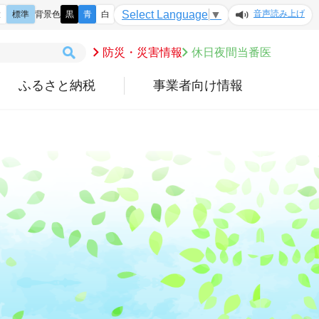
音声読み上げ
Select Language
▼
大
標準
背景色
黒
青
白
防災・災害情報
休日夜間当番医
ふるさと納税
事業者向け情報