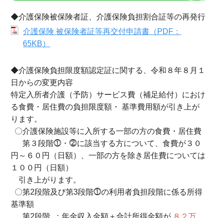
◆介護保険被保険者証、介護保険負担割合証等の再発行
介護保険 被保険者証等再交付申請書（PDF：
65KB）
◆介護保険負担限度額認定証に関する、令和８年８月１
日からの変更内容
特定入所者介護（予防）サービス費（補足給付）におけ
る食費・居住費の負担限度額・ 基準費用額が引き上が
ります。
〇介護保険施設等に入所する一部の方の食費・居住費
第３段階⓵・⓶に該当する方について、食費が３０
円～６０円（日額）、一部の方を除き居住費については
１００円（日額）
引き上がります。
〇第2段階及び第3段階⓵の利用者負担段階に係る所得
基準額
第2段階 ：年金収入金額＋合計所得金額が
８２万