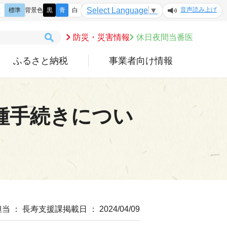
音声読み上げ
Select Language
▼
大
標準
背景色
黒
青
白
防災・災害情報
休日夜間当番医
ふるさと納税
事業者向け情報
種手続きについ
担当 ： 長寿支援課
掲載日 ： 2024/04/09