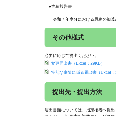
●実績報告書
令和７年度分における最終の加算の
その他様式
必要に応じて提出ください。
変更届出書（Excel：29KB）
特別な事情に係る届出書（Excel：
提出先・提出方法
届出書類については、指定権者へ提出