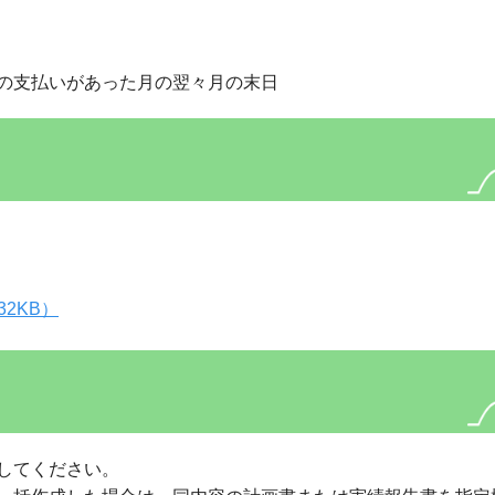
支払いがあった月の翌々月の末日
32KB）
してください。