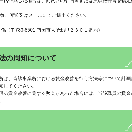
一括作成した場合は、同内容の計画書または実績報告書を指定
持参、郵送又はメールにてご提出ください。
（〒783-8501 南国市大そね甲２３０１番地）
法の周知について
所は、当該事業所における賃金改善を行う方法等について計画
知してください。
係る賃金改善に関する照会があった場合には、当該職員の賃金
。