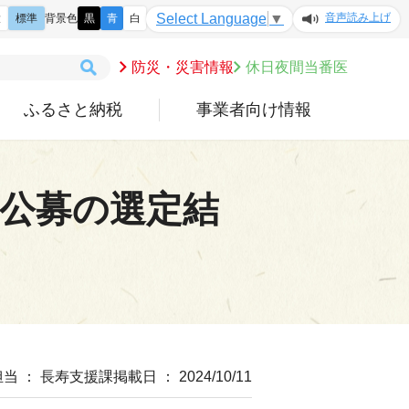
音声読み上げ
Select Language
▼
大
標準
背景色
黒
青
白
防災・災害情報
休日夜間当番医
ふるさと納税
事業者向け情報
公募の選定結
担当 ： 長寿支援課
掲載日 ： 2024/10/11