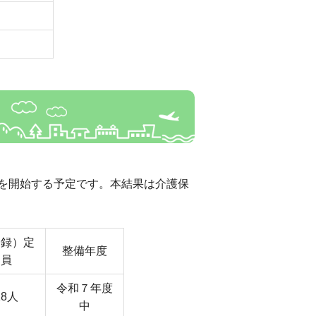
を開始する予定です。本結果は介護保
登録）定
整備年度
員
令和７年度
18人
中