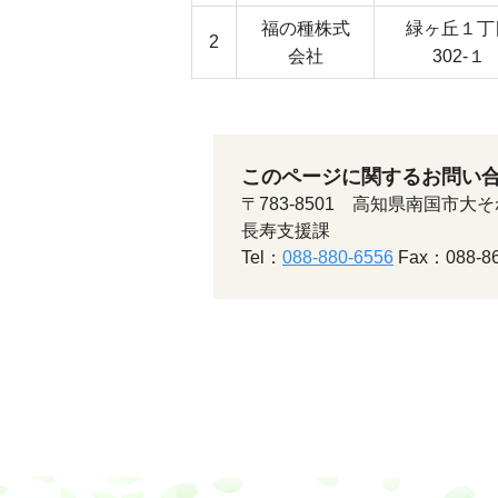
福の種株式
緑ヶ丘１丁
2
会社
302-１
このページに関するお問い
〒783-8501 高知県南国市大そ
長寿支援課
Tel：
088-880-6556
Fax：088-86