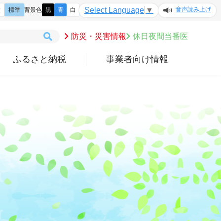
音声読み上げ
Select Language
▼
大
標準
背景色
黒
青
白
防災・災害情報
休日夜間当番医
ふるさと納税
事業者向け情報