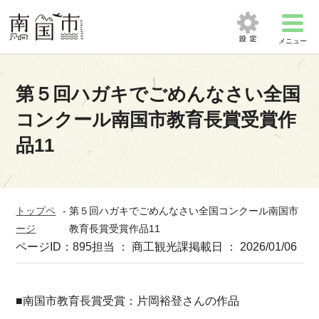
メニュー
第５回ハガキでごめんなさい全国
コンクール南国市教育長賞受賞作
品11
トップペ
-
第５回ハガキでごめんなさい全国コンクール南国市
ージ
教育長賞受賞作品11
ページID：895
担当 ： 商工観光課
掲載日 ： 2026/01/06
■南国市教育長賞受賞：片岡裕登さんの作品