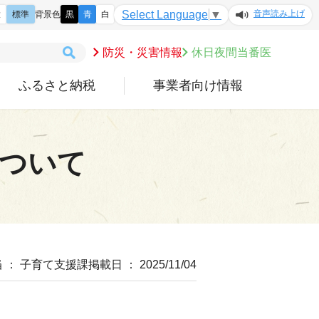
音声読み上げ
Select Language
▼
大
標準
背景色
黒
青
白
防災・災害情報
休日夜間当番医
ふるさと納税
事業者向け情報
について
 ： 子育て支援課
掲載日 ： 2025/11/04