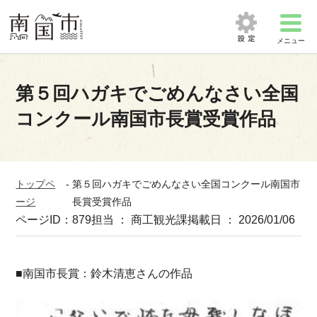
メニュー
第５回ハガキでごめんなさい全国
コンクール南国市長賞受賞作品
トップペ
-
第５回ハガキでごめんなさい全国コンクール南国市
ージ
長賞受賞作品
ページID：879
担当 ： 商工観光課
掲載日 ： 2026/01/06
■南国市長賞：鈴木清恵さんの作品