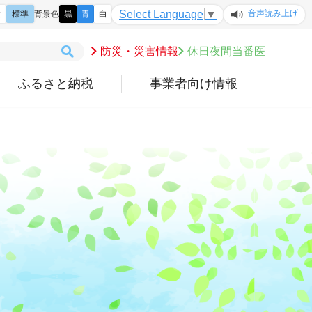
音声読み上げ
Select Language
▼
大
標準
背景色
黒
青
白
防災・災害情報
休日夜間当番医
ふるさと納税
事業者向け情報