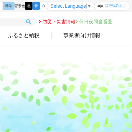
音声読み上げ
Select Language
▼
大
標準
背景色
黒
青
白
防災・災害情報
休日夜間当番医
ふるさと納税
事業者向け情報