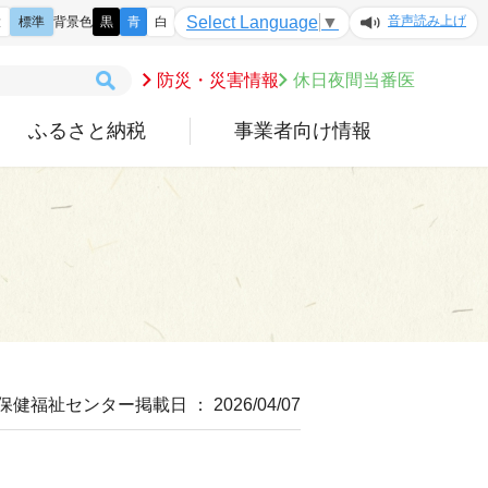
音声読み上げ
Select Language
▼
大
標準
背景色
黒
青
白
防災・災害情報
休日夜間当番医
ふるさと納税
事業者向け情報
 保健福祉センター
掲載日 ： 2026/04/07