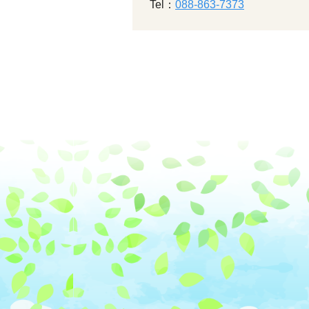
Tel：
088-863-7373