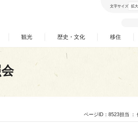
文字サイズ
拡
観光
歴史・文化
移住
照会
ページID：8523
担当 ：