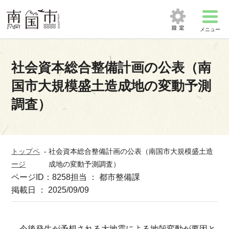
メニュー
社会資本総合整備計画の公表（南
国市大規模盛土造成地の変動予測
調査）
トップペ
-
社会資本総合整備計画の公表（南国市大規模盛土造
ージ
成地の変動予測調査）
ページID：8258
担当 ： 都市整備課
掲載日 ： 2025/09/09
今後発生が予想される大地震による地殻変動が要因と