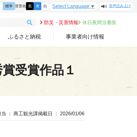
音声読み上げ
Select Language
▼
大
標準
背景色
黒
青
白
防災・災害情報
休日夜間当番医
ふるさと納税
事業者向け情報
秀賞受賞作品１
担当 ： 商工観光課
掲載日 ： 2026/01/06