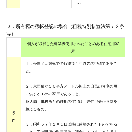
し。
２．所有権の移転登記の場合（租税特別措置法第７３条
等）
個人が取得した建築後使用されたことのある住宅用家
屋
１．売買又は競落での取得後１年以内の申請であるこ
と。
２．床面積が５０平方メートル以上の自己の住宅の用
に供する１棟の家屋であること。
※店舗、事務所との併用の住宅は、居住部分が９割を
超えるもの。
条
件
３．昭和５７年１月１日以降に建築されたものである
こと、又は現行の耐震基準に適合していることを証す