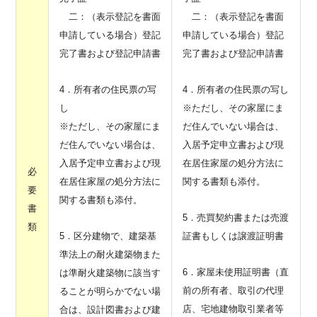
二：（表示登記を書面
二：（表示登記を書面
申請している場合）登記
申請している場合）登記
完了書および登記申請書
完了書および登記申請書
4．所有者の住民票の写
4．所有者の住民票の写し
し
※ただし、その家屋にま
※ただし、その家屋にま
だ住んでいない場合は、
だ住んでいない場合は、
入居予定申立書および現
入居予定申立書および現
在居住家屋の処分方法に
必
在居住家屋の処分方法に
関する書類も添付。
要
関する書類も添付。
書
5．売買契約書または売渡
類
5．区分建物で、建築基
証書もしくは譲渡証明書
準法上の耐火建築物また
6．家屋未使用証明書（直
は準耐火建築物に該当す
前の所有者、取引の代理
ることが明らかでない場
店、宅地建物取引業者等
合は、設計図書および建