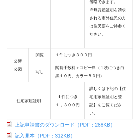
省略できます。
※無資産証明を請求
される市外住民の方
は住民票をご持参く
ださい。
閲覧
１件につき３００円
公簿
閲覧手数料＋コピー料（１枚につき白
公図
写し
黒１０円、カラー８０円）
詳しくは下記の【住
１件につき
宅用家屋証明と登
住宅家屋証明
１，３００円
記】をご覧くださ
い。
上記申請書のダウンロード（PDF：288KB）
記入見本（PDF：312KB）