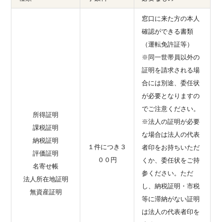
窓口に来た方の本人
確認ができる書類
（運転免許証等）
※同一世帯員以外の
証明を請求される場
合には別途、委任状
が必要となりますの
でご注意ください。
所得証明
※法人の証明が必要
課税証明
な場合は法人の代表
納税証明
１件につき３
者印をお持ちいただ
評価証明
００円
くか、委任状をご持
名寄せ帳
参ください。ただ
法人所在地証明
し、納税証明・市税
無資産証明
等に滞納がない証明
は法人の代表者印を