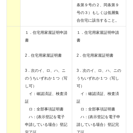
条第９号の２、同条第９
号の３）もしくは低層集
合住宅に該当すること。
１．住宅用家屋証明申請
１．住宅用家屋証明申請
書
書
2．住宅用家屋証明書
2．住宅用家屋証明書
3．次のイ、ロ、ハ、ニ
3．次のイ、ロ、ハ、ニの
のうちいずれか１つ（写
うちいずれか１つ（写し
し可）
可）
イ：確認済証、検査済
イ：確認済証、検査済
証
証
ロ：全部事項証明書
ロ：全部事項証明書
ハ：(表示登記を電子
ハ：(表示登記を電子申
申請している場合）登記
請している場合）登記完
完了証
了証