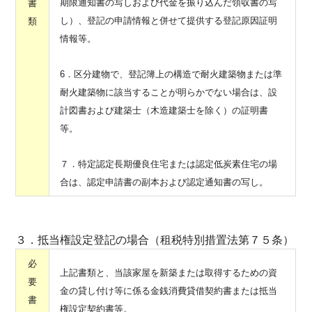
期限通知書の写しおよび代金を振り込んだ領収書の写
書
し）、登記の申請情報と併せて提供する登記原因証明
類
情報等。
6．区分建物で、登記簿上の構造で耐火建築物または準
耐火建築物に該当することが明らかでない場合は、設
計図書および建築士（木造建築士を除く）の証明書
等。
７．特定認定長期優良住宅または認定低炭素住宅の場
合は、認定申請書の副本および認定通知書の写し。
３．抵当権設定登記の場合（租税特別措置法第７５条）
必
上記書類と、当該家屋を新築または取得するための資
要
金の貸し付け等に係る金銭消費貸借契約書または抵当
書
権設定契約書等。