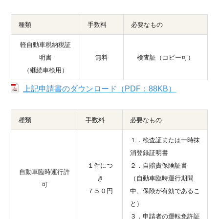
種類
手数料
必要なもの
軽自動車税納税証
明書
無料
検査証（コピー可）
（継続車検用）
上記申請書のダウンロード（PDF：88KB）
種類
手数料
必要なもの
１．検査証または一時抹
消登録証明書
１件につ
２．自賠責保険証書
自動車臨時運行許
き
（自動車臨時運行期間
可
７５０円
中、保険が有効であるこ
と）
３．申請者の運転免許証