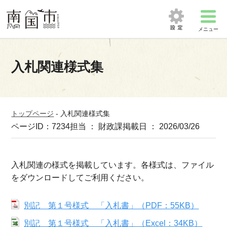
メニュー
入札関連様式集
トップページ
-
入札関連様式集
ページID：7234
担当 ： 財政課
掲載日 ： 2026/03/26
入札関連の様式を掲載しています。各様式は、ファイル
をダウンロードしてご利用ください。
別記 第１号様式 「入札書」（PDF：55KB）
別記 第１号様式 「入札書」（Excel：34KB）