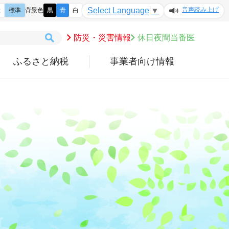
音声読み上げ
Select Language
▼
大
標準
背景色
黒
青
白
防災・災害情報
休日夜間当番医
ふるさと納税
事業者向け情報