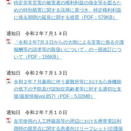
特定非常災害の被害者の権利利益の保全等を図るた
めの特別措置に関する法律に基づき、特定権利利益
に係る期間の延長に関する措置（PDF：579KB）
通知日 令和２年７月１４日
「令和２年7月３日からの大雨による災害に係る介護
報酬等の請求等の取扱いについて」の一部改訂につ
いて（PDF：156KB）
通知日 令和２年７月１３日
令和２年７月豪雨に伴う避難所等における心身機能
の低下の予防及び認知症高齢者等に対する適切な支
援(最新情報vol.857)（PDF：5.02MB）
通知日 令和２年７月１０日
在宅使用の人工呼吸器等の周辺における携帯電話利
用時の留意点に関する患者向けリーフレット(介護保