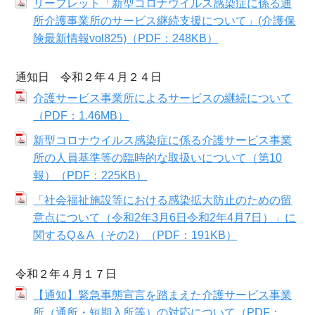
リーフレット「新型コロナウイルス感染症に係る通
所介護事業所のサービス継続支援について」(介護保
険最新情報vol825)（PDF：248KB）
通知日 令和２年４月２４日
介護サービス事業所によるサービスの継続について
（PDF：1.46MB）
新型コロナウイルス感染症に係る介護サービス事業
所の人員基準等の臨時的な取扱いについて（第10
報）（PDF：225KB）
「社会福祉施設等における感染拡大防止のための留
意点について（令和2年3月6日令和2年4月7日）」に
関するQ＆A（その2）（PDF：191KB）
令和２年４月１７日
【通知】緊急事態宣言を踏まえた介護サービス事業
所（通所・短期入所等）の対応について（PDF：