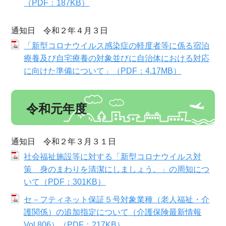
（PDF：187KB）
通知日 令和２年４月３日
「新型コロナウイルス感染症の軽度者等に係る宿泊
療養及び自宅療養の対象並びに自治体における対応
に向けた準備について」（PDF：4.17MB）
令和元年度
通知日 令和２年３月３１日
社会福祉施設等に対する「新型コロナウイルス対
策 身のまわりを清潔にしましょう。」の周知につ
いて（PDF：301KB）
セ－フティネット保証５号対象業種（老人福祉・介
護関係）の追加指定について（介護保険最新情報
Vol.806）（PDF：217KB）