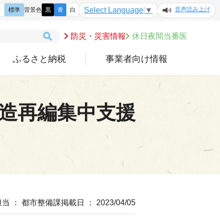
音声読み上げ
Select Language
▼
大
標準
背景色
黒
青
白
防災・災害情報
休日夜間当番医
ふるさと納税
事業者向け情報
造再編集中支援
担当 ： 都市整備課
掲載日 ： 2023/04/05