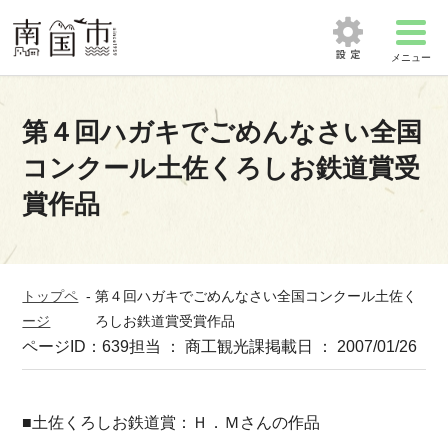
メニュー
第４回ハガキでごめんなさい全国
コンクール土佐くろしお鉄道賞受
賞作品
トップペ
-
第４回ハガキでごめんなさい全国コンクール土佐く
ージ
ろしお鉄道賞受賞作品
ページID：639
担当 ： 商工観光課
掲載日 ： 2007/01/26
■土佐くろしお鉄道賞：Ｈ．Ｍさんの作品