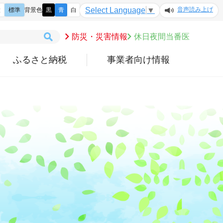
音声読み上げ
Select Language
▼
大
標準
背景色
黒
青
白
防災・災害情報
休日夜間当番医
ふるさと納税
事業者向け情報