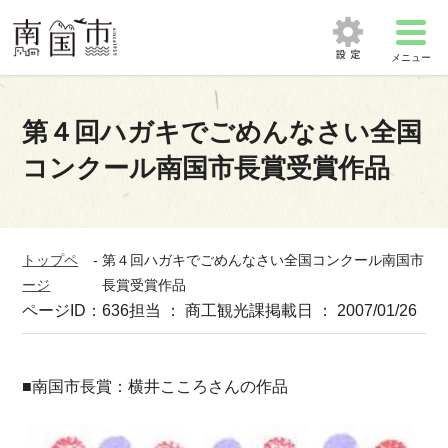
メニュー
第４回ハガキでごめんなさい全国
コンクール南国市長賞受賞作品
トップペ
-
第４回ハガキでごめんなさい全国コンクール南国市
ージ
長賞受賞作品
ページID：636
担当 ： 商工観光課
掲載日 ： 2007/01/26
■南国市長賞：横井こころさんの作品