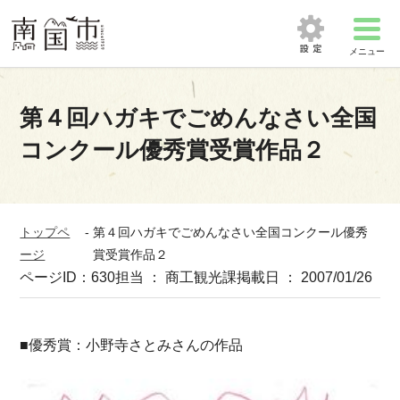
メニュー
第４回ハガキでごめんなさい全国
コンクール優秀賞受賞作品２
トップペ
-
第４回ハガキでごめんなさい全国コンクール優秀
ージ
賞受賞作品２
ページID：630
担当 ： 商工観光課
掲載日 ： 2007/01/26
■優秀賞：小野寺さとみさんの作品