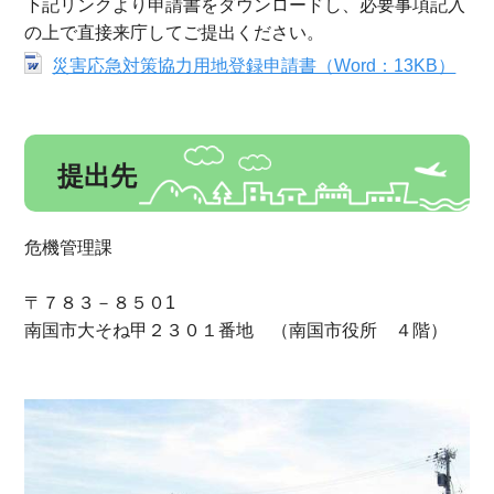
下記リンクより申請書をダウンロードし、必要事項記入
の上で直接来庁してご提出ください。
災害応急対策協力用地登録申請書（Word：13KB）
提出先
危機管理課
〒７８３－８５０1
南国市大そね甲２３０１番地 （南国市役所 ４階）