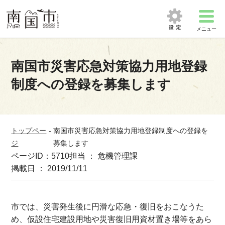
メニュー
南国市災害応急対策協力用地登録
制度への登録を募集します
トップペー
-
南国市災害応急対策協力用地登録制度への登録を
ジ
募集します
ページID：5710
担当 ： 危機管理課
掲載日 ： 2019/11/11
市では、災害発生後に円滑な応急・復旧をおこなうた
め、仮設住宅建設用地や災害復旧用資材置き場等をあら