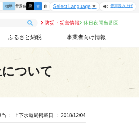
音声読み上げ
Select Language
▼
大
標準
背景色
黒
青
白
防災・災害情報
休日夜間当番医
ふるさと納税
事業者向け情報
止について
担当 ： 上下水道局
掲載日 ： 2018/12/04