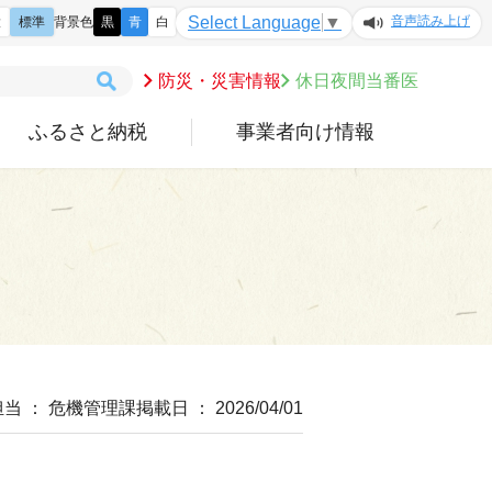
音声読み上げ
Select Language
▼
大
標準
背景色
黒
青
白
防災・災害情報
休日夜間当番医
ふるさと納税
事業者向け情報
担当 ： 危機管理課
掲載日 ： 2026/04/01