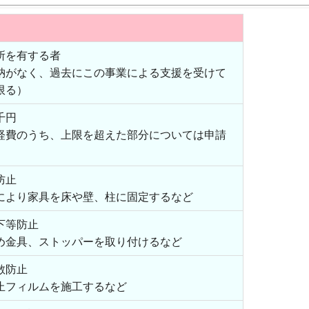
所を有する者
納がなく、過去にこの事業による支援を受けて
限る）
千円
経費のうち、上限を超えた部分については申請
防止
り家具を床や壁、柱に固定するなど
下等防止
具、ストッパーを取り付けるなど
散防止
フィルムを施工するなど