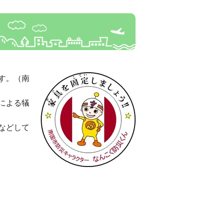
す。（南
による犠
などして