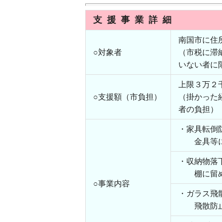
支 援 事 業 詳 細
南国市に住
○対象者
（市税に滞
いない者に
上限３万２
○支援額（市負担）
（掛かった
者の負担）
・家具転倒
金具等によ
・収納物落
棚に留め金
○事業内容
・ガラス飛
飛散防止