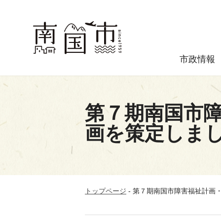
市政情報
第７期南国市
画を策定しま
トップページ
-
第７期南国市障害福祉計画