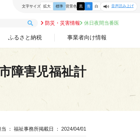
音声読み上げ
文字サイズ
拡大
標準
背景色
黒
青
白
防災・災害情報
休日夜間当番医
ふるさと納税
事業者向け情報
市障害児福祉計
担当 ： 福祉事務所
掲載日 ： 2024/04/01