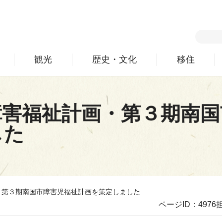
観光
歴史・文化
移住
障害福祉計画・第３期南国
した
・第３期南国市障害児福祉計画を策定しました
ページID：4976