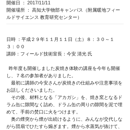
開催日 ： 2017/11/11
開催場所 ： 高知大学物部キャンパス（附属暖地フィー
ルドサイエンス 教育研究センター）
日時 ：平成２９年１１月１１日（土）８：３０～１
３：００
講師：フィールド技術室長：今安 清光 氏
昨年度も開催しました炭焼き体験の講座を今年も開催
し、７名の参加者がありました。
最初に講師の今安さんが炭焼きの仕組みや注意事項を
お話しくださいました。
その後、材料となる「アカガシ」を、焼き窯となるド
ラム缶に隙間なく詰め、ドラム缶の周りの隙間を泥で埋
めて、手前の焚口に火をつけます。
奥の煙突から煙が出続けるように、みんなが交代しな
がら団扇でひたすら煽ぎます。煙から水蒸気が抜けて、