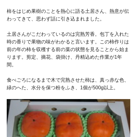
柿をはじめ果樹のことを熱心に語る土居さん、熱意が伝
わってきて、思わず話に引き込まれました。
土居さんがこだわっているのは完熟芳香。包丁を入れた
時の香りで果物の味がわかると言います。この柿作りは
前の年の柿を収穫する前の葉の状態を見ることから始ま
ります。剪定、摘花、袋掛け、丹精込めた作業が1年
間。
食べごろになるまで木で完熟させた柿は、真っ赤な色、
緑のへた、水分を保つ粉をふき、1個が500g以上。