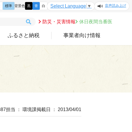
音声読み上げ
Select Language
▼
大
標準
背景色
黒
青
白
防災・災害情報
休日夜間当番医
ふるさと納税
事業者向け情報
87
担当 ： 環境課
掲載日 ： 2013/04/01