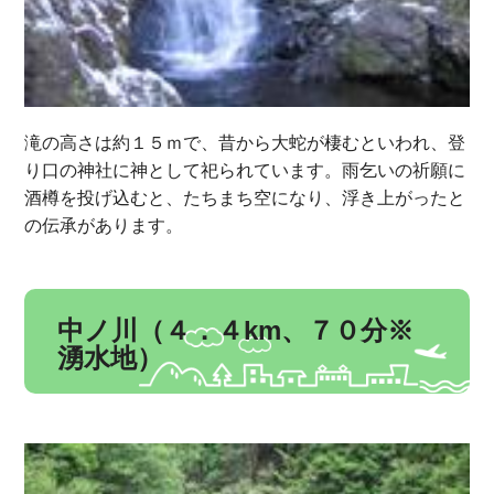
滝の高さは約１５ｍで、昔から大蛇が棲むといわれ、登
り口の神社に神として祀られています。雨乞いの祈願に
酒樽を投げ込むと、たちまち空になり、浮き上がったと
の伝承があります。
中ノ川（４．４km、７０分※
湧水地）