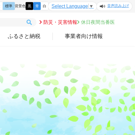
音声読み上げ
Select Language
▼
大
標準
背景色
黒
青
白
防災・災害情報
休日夜間当番医
ふるさと納税
事業者向け情報