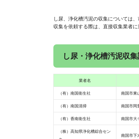
し尿、浄化槽汚泥の収集については、
収集を依頼する際は、直接収集業者に
し尿・浄化槽汚泥収集
業者名
（有）南国衛生社
南国市東山
（有）南国清掃
南国市岡豊
（有）香南衛生社
南国市大そ
（株）高知県浄化槽綜合セン
南国市下末