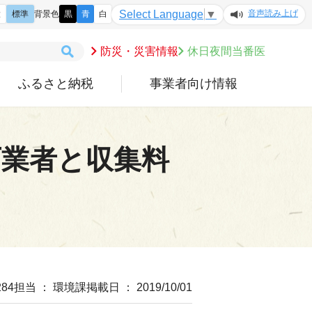
音声読み上げ
Select Language
▼
大
標準
背景色
黒
青
白
防災・災害情報
休日夜間当番医
ふるさと納税
事業者向け情報
可業者と収集料
84
担当 ： 環境課
掲載日 ： 2019/10/01