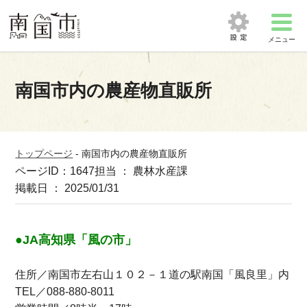
メニュー
南国市内の農産物直販所
トップページ
-
南国市内の農産物直販所
ページID：1647
担当 ： 農林水産課
掲載日 ： 2025/01/31
●JA高知県「風の市」
住所／南国市左右山１０２－１道の駅南国「風良里」内
TEL／088-880-8011