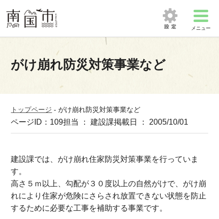
メニュー
がけ崩れ防災対策事業など
トップページ
-
がけ崩れ防災対策事業など
ページID：109
担当 ： 建設課
掲載日 ： 2005/10/01
建設課では、がけ崩れ住家防災対策事業を行っていま
す。
高さ５ｍ以上、勾配が３０度以上の自然がけで、がけ崩
れにより住家が危険にさらされ放置できない状態を防止
するために必要な工事を補助する事業です。