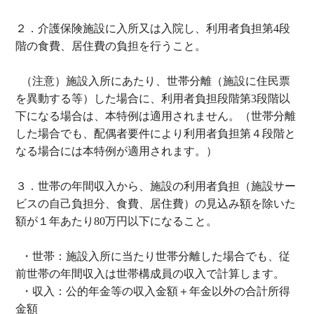
２．介護保険施設に入所又は入院し、利用者負担第
4
段
階の食費、居住費の負担を行うこと。
（注意）施設入所にあたり、世帯分離（施設に住民票
を異動する等）した場合に、利用者負担段階第
3
段階以
下になる場合は、本特例は適用されません。（世帯分離
した場合でも、配偶者要件により利用者負担第４段階と
なる場合には本特例が適用されます。）
３．世帯の年間収入から、施設の利用者負担（施設サー
ビスの自己負担分、食費、居住費）の見込み額を除いた
額が１年あたり
80
万円以下になること。
・世帯：施設入所に当たり世帯分離した場合でも、従
前世帯の年間収入は世帯構成員の収入で計算します。
・収入：公的年金等の収入金額＋年金以外の合計所得
金額