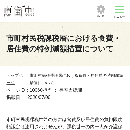
メニュー
市町村民税課税層における食費・
居住費の特例減額措置について
トップペ
-
市町村民税課税層における食費・居住費の特例減額
ージ
措置について
ページID：10060
担当 ： 長寿支援課
掲載日 ： 2026/07/06
市町村民税課税世帯の方には食費及び居住費の負担限度
額認定は適用されませんが、課税世帯の内一人が介護保