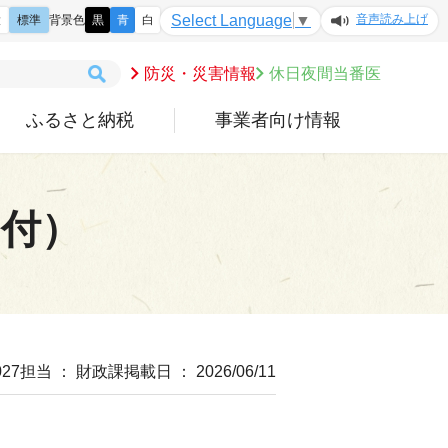
音声読み上げ
Select Language
▼
大
標準
背景色
黒
青
白
防災・災害情報
休日夜間当番医
ふるさと納税
事業者向け情報
日付）
27
担当 ： 財政課
掲載日 ： 2026/06/11