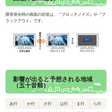
障害発生時の画面の症状は、『ブロックノイズ』や『ブ
ラックアウト』です。
影響が出ると予想される地域
（五十音順）
あ行
か行
さ行
は行
ま行
ら行