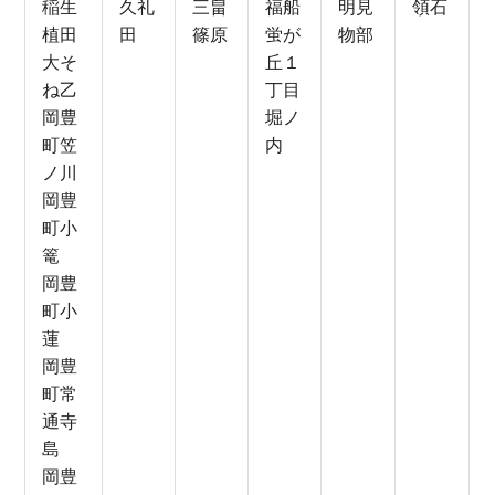
稲生
久礼
三畠
福船
明見
領石
植田
田
篠原
蛍が
物部
大そ
丘１
ね乙
丁目
岡豊
堀ノ
町笠
内
ノ川
岡豊
町小
篭
岡豊
町小
蓮
岡豊
町常
通寺
島
岡豊