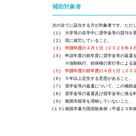
補助対象者
次の全てに該当する方が対象者です。ただ
(１) 大学等の在学中に奨学金等の貸与を
(２) 現に就労していること。
(３) 申請年度の４月１日（２０２６年４
(４) 申請年度の前年度に奨学金等の返還
※強制執行、担保権の実行等による返
(５) 申請年度の前年度の４月１日（２０
(６) ５年以上定住する意思があること。
(７) 奨学金等の返還について、この補助
(８) 奨学金等の返還及び奨学金等に係る
(９) 南国市税等を滞納していないこと。
(１０) 南国市暴力団排除条例（平成２３