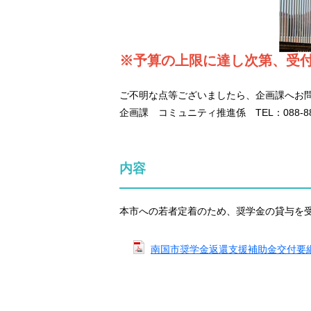
※予算の上限に達し次第、受
ご不明な点等ございましたら、企画課へお
企画課 コミュニティ推進係 TEL：088-880
内容
本市への若者定着のため、奨学金の貸与を
南国市奨学金返還支援補助金交付要綱（