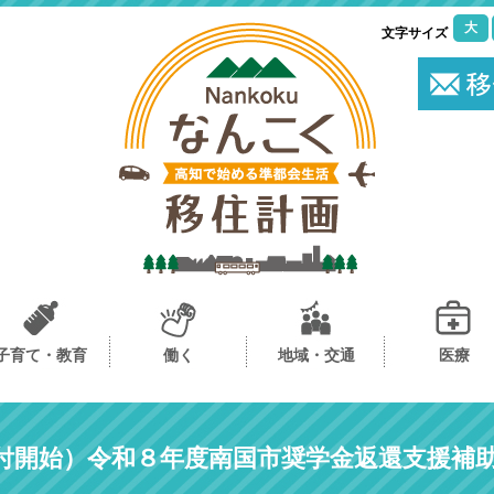
大
文字サイズ
子育て・教育
働く
地域・交通
医療
付開始）令和８年度南国市奨学金返還支援補