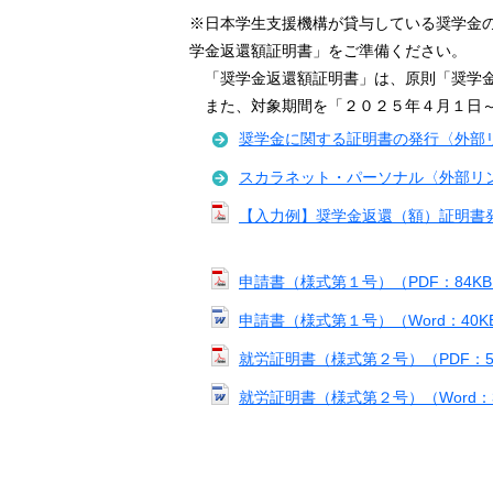
※日本学生支援機構が貸与している奨学金
学金返還額証明書」をご準備ください。
「奨学金返還額証明書」は、原則「奨学金
また、対象期間を「２０２５年４月１日～
奨学金に関する証明書の発行〈外部
スカラネット・パーソナル〈外部リ
【入力例】奨学金返還（額）証明書発行
申請書（様式第１号）（PDF：84K
申請書（様式第１号）（Word：40K
就労証明書（様式第２号）（PDF：5
就労証明書（様式第２号）（Word：3