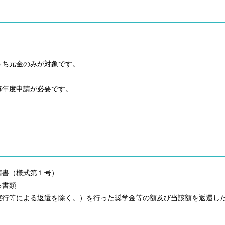
うち元金のみが対象です。
毎年度申請が必要です。
請書（様式第１号）
る書類
実行等による返還を除く。）を行った奨学金等の額及び当該額を返還し