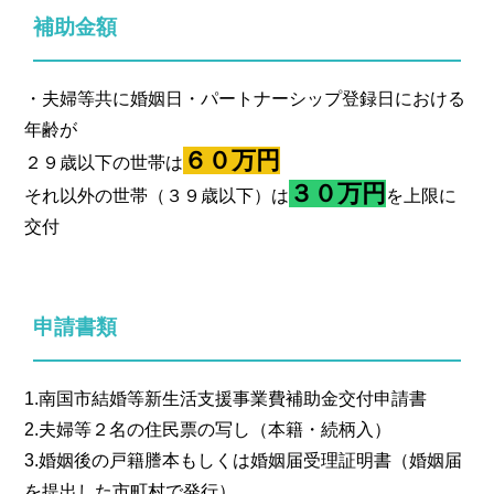
補助金額
・夫婦等共に婚姻日・パートナーシップ登録日における
年齢が
６０万円
２９歳以下の世帯は
３０万円
それ以外の世帯（３９歳以下）は
を上限に
交付
申請書類
1.南国市結婚等新生活支援事業費補助金交付申請書
2.夫婦等２名の住民票の写し（本籍・続柄入）
3.婚姻後の戸籍謄本もしくは婚姻届受理証明書（婚姻届
を提出した市町村で発行）