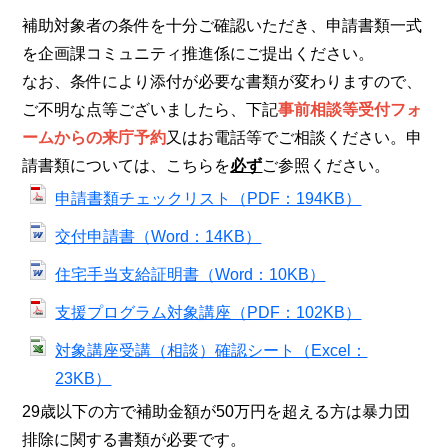
補助対象者の条件を十分ご確認いただき、申請書類一式
を企画課コミュニティ推進係にご提出ください。
なお、条件により添付が必要な書類が変わりますので、
ご不明な点等ございましたら、下記
事前相談等受付フォ
ームからの来庁予約
又はお電話等でご相談ください。申
請書類については、こちらを
必ず
ご参照ください。
申請書類チェックリスト（PDF：194KB）
交付申請書（Word：14KB）
住宅手当支給証明書（Word：10KB）
支援プログラム対象講座（PDF：102KB）
対象講座受講（相談）確認シート（Excel：
23KB）
29歳以下の方で補助金額が50万円を超える方は暴力団
排除に関する書類が必要です。