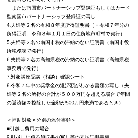
または南国市パートナーシップ登録証もしくはカード
型南国市パートナーシップ登録証の写し
4.夫婦等２名の令和８年度所得証明書（＝令和７年分の
所得証明。令和８年１月１日の住所地市町村で発行）
5.夫婦等２名の南国市税の滞納のない証明書（南国市役
所税務課で発行）
6.夫婦等２名の高知県税の滞納のない証明書（高知県税
事務所で発行）
7.対象講座受講（相談）確認シート
8.令和７年中の奨学金の返済額がわかる書類の写し（夫
婦等２名の所得の合計が５００万円を超える場合で年間
の返済額を控除した金額が500万円未満であるとき）
＜補助対象区分別の添付書類＞
■引越し費用の場合
9.引越しに係る領収書の写し等の支払証拠書類