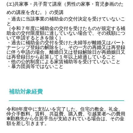
(エ)共家事・共子育て講座（男性の家事・育児参画のた
めの講座を含む。）の受講
・過去に当該事業の補助金の交付決定を受けていないこ
と
（令和７年度に補助金の交付を受けたものが規定する補
助金の交付限度額に達していない場合で、その残額につ
いて申請するときを除く）
・過去に補助金の交付を受けた夫婦等が離婚又はパート
ナーシップ登録の解除をし、その一方の再婚又は再登録
に伴う申請の場合、離婚日又は登録解除日が再婚姻日又
は再登録日から起算して１年以上経過していること
・他の公的制度による家賃補助等を受けていないこと
・暴力団員等ではないこと
補助対象経費
令和
8
年度中に支払いを完了した、住宅の敷金、礼金、
仲介手数料、賃料、共益費、購入費、引越業者への費用
✻勤務先から住居手当が支給されている場合は、その金
額を差し引きます。