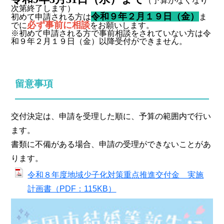
（予算がなくなり
次第終了します）
令和９年２月１９日（金）
初めて申請される方は
ま
必ず事前に相談
でに
をお願いします。
※初めて申請される方で事前相談をされていない方は令
和９年２月１９日（金）以降受付ができません。
留意事項
交付決定は、申請を受理した順に、予算の範囲内で行い
ます。
書類に不備がある場合、申請の受理ができないことがあ
ります。
令和８年度地域少子化対策重点推進交付金 実施
計画書（PDF：115KB）