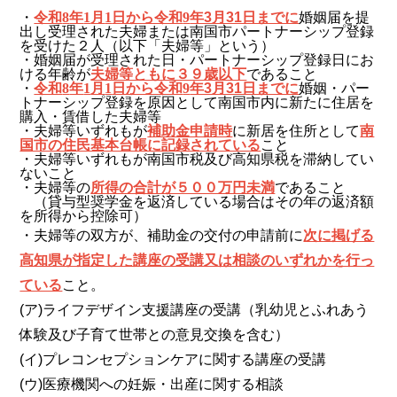
・
令和
8
年
1
月
1
日から令和
9
年3月31日までに
婚姻届を提
出し受理された夫婦または南国市パートナーシップ登録
を受けた２人（以下「夫婦等」という）
・婚姻届が受理された日・パートナーシップ登録日にお
ける年齢が
夫婦等ともに３９歳以下
であること
・
令和
8
年
1
月
1
日から令和
9
年3月31日までに
婚姻・パー
トナーシップ登録を原因として南国市内に新たに住居を
購入・賃借した夫婦等
・夫婦等いずれもが
補助金申請時
に新居を住所として
南
国市の住民基本台帳に記録されている
こと
・夫婦等いずれもが南国市税及び高知県税を滞納してい
ないこと
・夫婦等の
所得の合計が５００万円未満
であること
（貸与型奨学金を返済している場合はその年の返済額
を所得から控除可）
・夫婦等の双方が、補助金の交付の申請前に
次に掲げる
高知県が指定した講座の受講又は相談のいずれかを行っ
ている
こと。
(ア)ライフデザイン支援講座の受講（乳幼児とふれあう
体験及び子育て
世帯との意見交換を含む）
(イ)プレコンセプションケアに関する講座の受講
(ウ)医療機関への妊娠・出産に関する相談