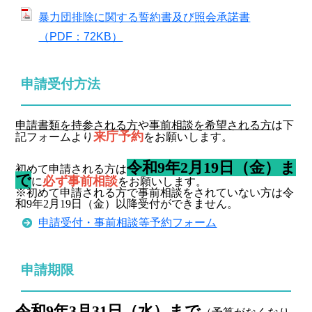
暴力団排除に関する誓約書及び照会承諾書
（PDF：72KB）
申請受付方法
申請書類を持参される方
や
事前相談を希望される方
は下
来庁予約
記フォームより
をお願いします。
令和
9
年
2
月
19
日（金）ま
初めて申請される方は
で
必ず事前相談
に
をお願いします。
※初めて申請される方で事前相談をされていない方は令
和
9
年
2
月
19
日（金）以降受付ができません。
申請受付・事前相談等予約フォーム
申請期限
令和
9
年
3
月
31
日（水）まで