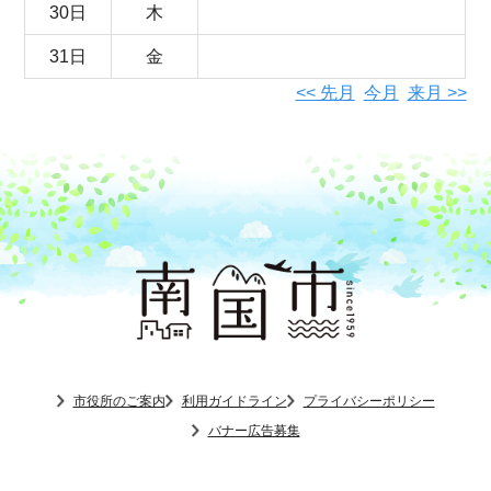
30日
木
31日
金
<< 先月
今月
来月 >>
市役所のご案内
利用ガイドライン
プライバシーポリシー
バナー広告募集