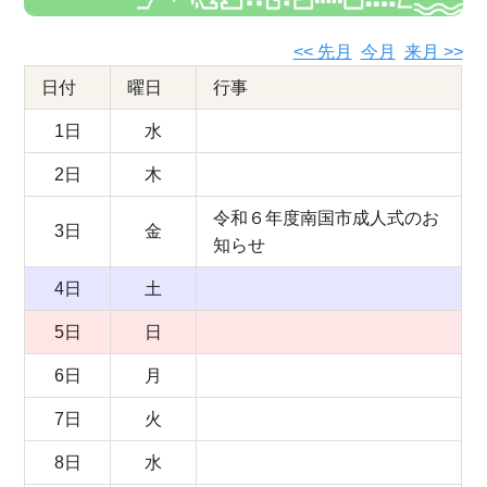
<< 先月
今月
来月 >>
日付
曜日
行事
1日
水
2日
木
令和６年度南国市成人式のお
3日
金
知らせ
4日
土
5日
日
6日
月
7日
火
8日
水