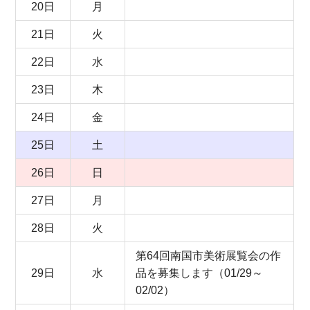
20日
月
21日
火
22日
水
23日
木
24日
金
25日
土
26日
日
27日
月
28日
火
第64回南国市美術展覧会の作
29日
水
品を募集します（01/29～
02/02）