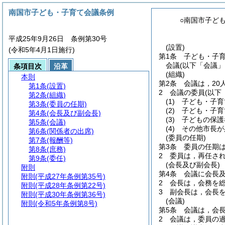
南国市子ども・子育て会議条例
○南国市子ど
平成25年9月26日 条例第30号
(設置)
(令和5年4月1日施行)
第1条
子ども・子
会議
(以下「会議」
条項目次
沿革
(組織)
本則
第2条
会議は，20
第1条
(設置)
2
会議の委員
(以下
第2条
(組織)
(1)
子ども・子育
第3条
(委員の任期)
(2)
子ども・子育
第4条
(会長及び副会長)
(3)
子どもの保護
第5条
(会議)
(4)
その他市長が
第6条
(関係者の出席)
(委員の任期)
第7条
(報酬等)
第3条
委員の任期は
第8条
(庶務)
2
委員は，再任さ
第9条
(委任)
(会長及び副会長)
附則
第4条
会議に会長
附則
(平成27年条例第35号)
2
会長は，会務を
附則
(平成28年条例第22号)
3
副会長は，会長
附則
(平成30年条例第36号)
(会議)
附則
(令和5年条例第8号)
第5条
会議は，会
2
会議は，委員の