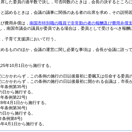
出席した委員の過半数で決し，可否同数のときは，会長の決するところ
要と認めるときは，会議の議事に関係のある者の出席を求め，その説明
及び費用弁償は，
南国市特別職の職員で非常勤の者の報酬及び費用弁償
し，南国市議会の議員が委員である場合は，委員として受けるべき報酬
は，子育て支援課において行う。
定めるもののほか，会議の運営に関し必要な事項は，会長が会議に諮っ
25年10月1日から施行する。
定にかかわらず，この条例の施行の日以後最初に委嘱又は任命する委員の任
定にかかわらず，この条例の施行の日以後最初に開かれる会議は，市長
7年
条例第35号)
の日から施行する。
8年
条例第22号)
8年4月1日から施行する。
0年
条例第36号)
の日から施行する。
年
条例第8号)
5年4月1日から施行する。