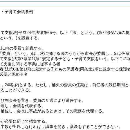
も・子育て会議条例
育て支援法
(平成24年法律第65号。以下「法」という。)
第72条第1項の
という。)
を設置する。
人以内の委員で組織する。
「委員」という。)
は，次に掲げる者のうちから市長が委嘱し，又は任命
て支援
(法第7条第1項に規定する子ども・子育て支援をいう。以下この
て支援に関する事業に従事する者
者
(法第6条第1項に規定する子どもの保護者
(同条第2項に規定する保護
必要と認める者
，2年以内とする。
ただし，補欠の委員の任期は，前任者の残任期間と
れることができる。
及び副会長を置き，委員の互選により選任する。
総理し，会議を代表する。
を補佐し，会長に事故があるときは，その職務を代理する。
長が必要に応じて招集する。
過半数が出席しなければ，議事を開き，議決をすることができない。