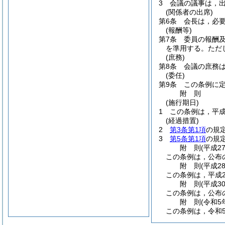
3
会議の議事は，
(関係者の出席)
第6条
会長は，必
(報酬等)
第7条
委員の報酬
を準用する。
ただ
(庶務)
第8条
会議の庶務
(委任)
第9条
この条例に
附
則
(施行期日)
1
この条例は，平成
(経過措置)
2
第3条第1項
の規
3
第5条第1項
の規
附
則
(平成2
この条例は，公布
附
則
(平成2
この条例は，平成2
附
則
(平成3
この条例は，公布
附
則
(令和5
この条例は，令和