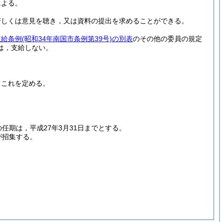
による。
若しくは意見を聴き，又は資料の提出を求めることができる。
支給条例
(昭和34年南国市条例第39号)
の別表
のその他の委員の規定
は，支給しない。
てこれを定める。
期は，平成27年3月31日までとする。
が招集する。