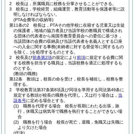
2
校長は，所属職員に校務を分掌させることができる。
3
校長は，学校経営，組織運営，教育活動等を保護者等に説
明しなければならない。
(PTA会費等の収納等)
第11条の2
校長は，PTAその他学校に在籍する児童又は生徒
の保護者，地域の協力者及び当該学校の教職員で構成され
る団体の代表者から南国市教育委員会への委任に基づき，
当該団体の会費の収納及び当該代表者を名義人とする口座
への入金に関する事務
(未納者に対する督促等に関するもの
を除く。)
を処理するものとする。
2
校長及び
前条第2項
の規定により
前項
に規定する会費に関
する校務を担当する職員は，当該校務を適正に処理するも
のとする。
(教頭の職務)
第12条
教頭は，校長の命を受け，校長を補佐し，校務を整
理する。
2
学校教育法第37条第8項及び同項を準用する同法第49条に
規定する教頭が校長の職務を代理し，又は行う場合は，
当
該各号
に定める場合とする。
(1)
職務を代理する場合 校長が長期にわたる出張，旅
行，休職又は病気等で職務を執行することができない場
合
(2)
職務を行う場合 校長が死亡，退職，免職又は失職に
より欠けた場合
(代決)