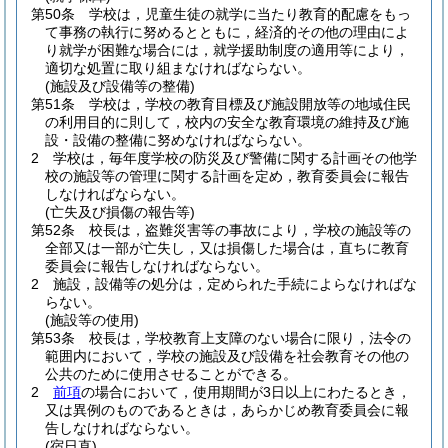
第50条
学校は，児童生徒の就学に当たり教育的配慮をもっ
て事務の執行に努めるとともに，経済的その他の理由によ
り就学が困難な場合には，就学援助制度の適用等により，
適切な処置に取り組まなければならない。
(施設及び設備等の整備)
第51条
学校は，学校の教育目標及び施設開放等の地域住民
の利用目的に則して，校内の安全な教育環境の維持及び施
設・設備の整備に努めなければならない。
2
学校は，毎年度学校の防災及び警備に関する計画その他学
校の施設等の管理に関する計画を定め，教育委員会に報告
しなければならない。
(亡失及び損傷の報告等)
第52条
校長は，盗難災害等の事故により，学校の施設等の
全部又は一部が亡失し，又は損傷した場合は，直ちに教育
委員会に報告しなければならない。
2
施設，設備等の処分は，定められた手続によらなければな
らない。
(施設等の使用)
第53条
校長は，学校教育上支障のない場合に限り，法令の
範囲内において，学校の施設及び設備を社会教育その他の
公共のために使用させることができる。
2
前項
の場合において，使用期間が3日以上にわたるとき，
又は異例のものであるときは，あらかじめ教育委員会に報
告しなければならない。
(宿日直)