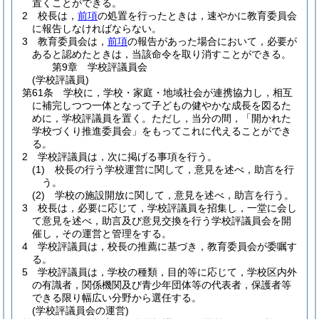
置くことができる。
2
校長は，
前項
の処置を行ったときは，速やかに教育委員会
に報告しなければならない。
3
教育委員会は，
前項
の報告があった場合において，必要が
あると認めたときは，当該命令を取り消すことができる。
第9章
学校評議員会
(学校評議員)
第61条
学校に，学校・家庭・地域社会が連携協力し，相互
に補完しつつ一体となって子どもの健やかな成長を図るた
めに，学校評議員を置く。
ただし，当分の間，「開かれた
学校づくり推進委員会」をもってこれに代えることができ
る。
2
学校評議員は，次に掲げる事項を行う。
(1)
校長の行う学校運営に関して，意見を述べ，助言を行
う。
(2)
学校の施設開放に関して，意見を述べ，助言を行う。
3
校長は，必要に応じて，学校評議員を招集し，一堂に会し
て意見を述べ，助言及び意見交換を行う学校評議員会を開
催し，その運営と管理をする。
4
学校評議員は，校長の推薦に基づき，教育委員会が委嘱す
る。
5
学校評議員は，学校の種類，目的等に応じて，学校区内外
の有識者，関係機関及び青少年団体等の代表者，保護者等
できる限り幅広い分野から選任する。
(学校評議員会の運営)