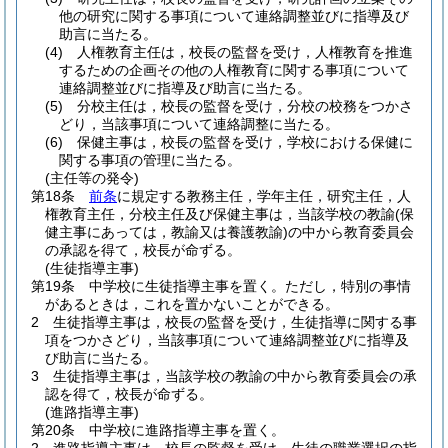
他の研究に関する事項について連絡調整並びに指導及び
助言に当たる。
(4)
人権教育主任は，校長の監督を受け，人権教育を推進
するための企画その他の人権教育に関する事項について
連絡調整並びに指導及び助言に当たる。
(5)
分校主任は，校長の監督を受け，分校の校務をつかさ
どり，当該事項について連絡調整に当たる。
(6)
保健主事は，校長の監督を受け，学校における保健に
関する事項の管理に当たる。
(主任等の発令)
第18条
前条
に規定する教務主任，学年主任，研究主任，人
権教育主任，分校主任及び保健主事は，当該学校の教諭
(保
健主事にあっては，教諭又は養護教諭)
の中から教育委員会
の承認を得て，校長が命ずる。
(生徒指導主事)
第19条
中学校に生徒指導主事を置く。
ただし，特別の事情
があるときは，これを置かないことができる。
2
生徒指導主事は，校長の監督を受け，生徒指導に関する事
項をつかさどり，当該事項について連絡調整並びに指導及
び助言に当たる。
3
生徒指導主事は，当該学校の教諭の中から教育委員会の承
認を得て，校長が命ずる。
(進路指導主事)
第20条
中学校に進路指導主事を置く。