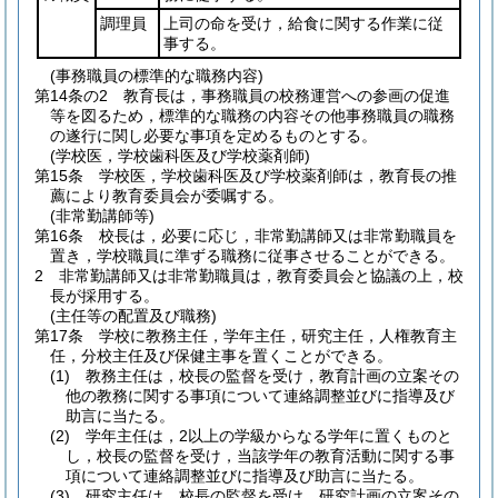
調理員
上司の命を受け，給食に関する作業に従
事する。
(事務職員の標準的な職務内容)
第14条の2
教育長は，事務職員の校務運営への参画の促進
等を図るため，標準的な職務の内容その他事務職員の職務
の遂行に関し必要な事項を定めるものとする。
(学校医，学校歯科医及び学校薬剤師)
第15条
学校医，学校歯科医及び学校薬剤師は，教育長の推
薦により教育委員会が委嘱する。
(非常勤講師等)
第16条
校長は，必要に応じ，非常勤講師又は非常勤職員を
置き，学校職員に準ずる職務に従事させることができる。
2
非常勤講師又は非常勤職員は，教育委員会と協議の上，校
長が採用する。
(主任等の配置及び職務)
第17条
学校に教務主任，学年主任，研究主任，人権教育主
任，分校主任及び保健主事を置くことができる。
(1)
教務主任は，校長の監督を受け，教育計画の立案その
他の教務に関する事項について連絡調整並びに指導及び
助言に当たる。
(2)
学年主任は，2以上の学級からなる学年に置くものと
し，校長の監督を受け，当該学年の教育活動に関する事
項について連絡調整並びに指導及び助言に当たる。
(3)
研究主任は，校長の監督を受け，研究計画の立案その