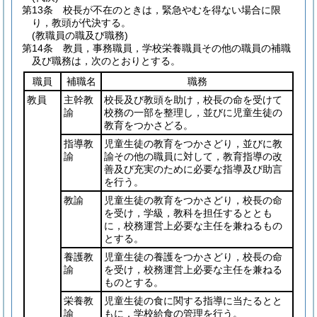
第13条
校長が不在のときは，緊急やむを得ない場合に限
り，教頭が代決する。
(教職員の職及び職務)
第14条
教員，事務職員，学校栄養職員その他の職員の補職
及び職務は，次のとおりとする。
職員
補職名
職務
教員
主幹教
校長及び教頭を助け，校長の命を受けて
諭
校務の一部を整理し，並びに児童生徒の
教育をつかさどる。
指導教
児童生徒の教育をつかさどり，並びに教
諭
諭その他の職員に対して，教育指導の改
善及び充実のために必要な指導及び助言
を行う。
教諭
児童生徒の教育をつかさどり，校長の命
を受け，学級，教科を担任するととも
に，校務運営上必要な主任を兼ねるもの
とする。
養護教
児童生徒の養護をつかさどり，校長の命
諭
を受け，校務運営上必要な主任を兼ねる
ものとする。
栄養教
児童生徒の食に関する指導に当たるとと
諭
もに，学校給食の管理を行う。