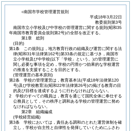
○南国市学校管理運営規則
平成18年3月22日
教委規則第3号
南国市立小学校及び中学校の管理運営に関する規則(昭和35
年南国市教育委員会規則第2号)の全部を改正する。
第1章
総則
(目的)
第1条
この規則は，地方教育行政の組織及び運営に関する法
律
(昭和31年法律第162号)
第33条の規定に基づき，南国市
立小学校及び中学校
(以下「学校」という。)
の管理運営に
関し必要な事項を定め，学校の円滑かつ効果的な学校運営
の推進を支援することを目的とする。
(管理運営の基本原則)
第2条
学校の管理運営は，教育基本法
(平成18年法律第120
号)
及び学校教育法
(昭和22年法律第26号)
の掲げる教育の目
的及び目標を達成するように行わなければならない。
2
学校のすべての職員は，教育を通じて国民全体に奉仕する
公務員として，その秩序と調和ある学校の管理運営に努め
なければならない。
第2章
組織編成
(学校経営組織)
第3条
学校においては，責任ある調和のとれた運営体制を確
立し，学校が自主性と自律性を発揮していくためにふさわ