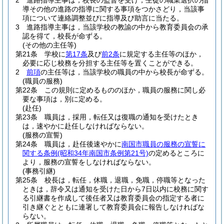
2
進路指導主事は，校長の監督を受け，生徒の職業選択の指
導その他の進路の指導に関する事項をつかさどり，当該事
項について連絡調整並びに指導及び助言に当たる。
3
進路指導主事は，当該学校の教諭の中から教育委員会の承
認を得て，校長が命ずる。
(その他の主任等)
第21条
学校に
第17条
及び
前2条
に規定する主任等のほか，
必要に応じ校務を分担する主任等を置くことができる。
2
前項
の主任等は，当該学校の職員の中から校長が命ずる。
(職員の服務)
第22条
この規則に定めるもののほか，職員の服務に関し必
要な事項は，別に定める。
(赴任)
第23条
職員は，採用，転任又は復職の通知を受けたとき
は，速やかに赴任しなければならない。
(服務の宣誓)
第24条
職員は，赴任後速やかに
南国市職員の服務の宣誓に
関する条例
(昭和34年南国市条例第21号)
の定めるところに
より，服務の宣誓をしなければならない。
(事務引継)
第25条
校長は，転任，休職，退職，免職，停職等となった
ときは，辞令又は通知を受けた日から7日以内に校務に関す
る引継書を作成して後任者又は教育委員会の指定する者に
引き継ぐとともに連署して教育委員会に報告しなければな
らない。