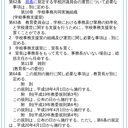
第62条
前条
に規定する学校評議員会の運営について必要な
事項は，別に定める。
第10章
学校事務共同実施組織
(学校事務支援室)
第63条
教育委員会は，学校における事務及び業務の効率化
と学校運営に関する支援を行うために，学校事務支援室を
置くことができる。
2
学校事務支援室の組織及び運営に関し必要な事項は，別に
定める。
3
学校事務支援室に，室長を置く。
4
室長は事務長をもって充てる。
事務長がいない場合は，総
括主任から任命する。
第11章
雑則
(教育長への委任)
第64条
この規則の施行に関し必要な事項は，教育長が別に
定める。
附
則
この規則は，平成18年4月1日から施行する。
附
則
(平成19年
教委規則第3号)
この規則は，公布の日から施行する。
附
則
(平成19年
教委規則第6号)
この規則は，平成19年4月1日から施行する。
附
則
(平成20年
教委規則第4号)
この規則は，公布の日から施行する。
ただし，第6条の規定
は，平成20年4月1日から施行する。