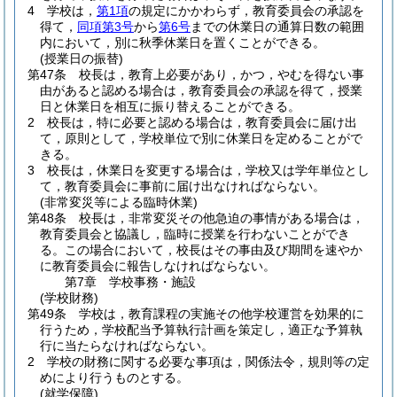
4
学校は，
第1項
の規定にかかわらず，教育委員会の承認を
得て，
同項第3号
から
第6号
までの休業日の通算日数の範囲
内において，別に秋季休業日を置くことができる。
(授業日の振替)
第47条
校長は，教育上必要があり，かつ，やむを得ない事
由があると認める場合は，教育委員会の承認を得て，授業
日と休業日を相互に振り替えることができる。
2
校長は，特に必要と認める場合は，教育委員会に届け出
て，原則として，学校単位で別に休業日を定めることがで
きる。
3
校長は，休業日を変更する場合は，学校又は学年単位とし
て，教育委員会に事前に届け出なければならない。
(非常変災等による臨時休業)
第48条
校長は，非常変災その他急迫の事情がある場合は，
教育委員会と協議し，臨時に授業を行わないことができ
る。
この場合において，校長はその事由及び期間を速やか
に教育委員会に報告しなければならない。
第7章
学校事務・施設
(学校財務)
第49条
学校は，教育課程の実施その他学校運営を効果的に
行うため，学校配当予算執行計画を策定し，適正な予算執
行に当たらなければならない。
2
学校の財務に関する必要な事項は，関係法令，規則等の定
めにより行うものとする。
(就学保障)