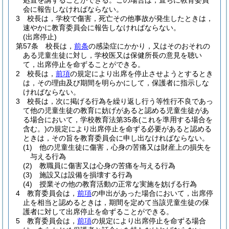
処置を講ずることができる。
この場合は，直ちに教育委員
会に報告しなければならない。
3
校長は，学校で傷害，死亡その他事故が発生したときは，
速やかに教育委員会に報告しなければならない。
(出席停止)
第57条
校長は，
前条
の感染症にかかり，又はそのおそれの
ある児童生徒に対し，学校医又は保健所長の意見を聴い
て，出席停止を命ずることができる。
2
校長は，
前項
の規定により出席を停止させようとするとき
は，その理由及び期間を明らかにして，保護者に指示しな
ければならない。
3
校長は，次に掲げる行為を繰り返し行う等性行不良であっ
て他の児童生徒の教育に妨げがあると認める児童生徒があ
る場合において，学校教育法第35条
(これを準用する場合を
含む。)
の規定により出席停止を命ずる必要があると認める
ときは，その旨を教育委員会に申し出なければならない。
(1)
他の児童生徒に傷害，心身の苦痛又は財産上の損失を
与える行為
(2)
教職員に傷害又は心身の苦痛を与える行為
(3)
施設又は設備を損壊する行為
(4)
授業その他の教育活動の正常な実施を妨げる行為
4
教育委員会は，
前項
の申出があった場合において，出席停
止を相当と認めるときは，期間を定めて当該児童生徒の保
護者に対して出席停止を命ずることができる。
5
教育委員会は，
前項
の規定により出席停止を命ずる場合