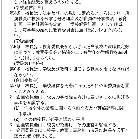
しい経営組織を整えるものとする。
(学校経営計画)
第4条
校長は，法令及びこの規則に定めるところにより，所
属職員に校務を分掌させる組織及び職員の分掌事項・教育
計画・事務計画等を定め，「学校経営計画」として作成
し，毎学年の始めに教育委員会に届け出なければならな
い。
(学級編制)
第5条
校長は，教育委員会から示された当該校の教職員定数
に基づき，教育委員会と協議の上，各学年の学級数を編制
しなければならない。
(学級教科担任)
第6条
校長は，学級及び教科を担任する職員を命じなければ
ならない。
(企画委員会)
第7条
校長は，学校経営を円滑に行うために企画委員会を置
くことができる。
2
企画委員会は，校長の学校経営方針に基づき，次に掲げる
事項を審議する。
(1)
学校全体の業務に関する企画立案及び連絡調整に関す
る事項
(2)
その他校長が必要と認める事項
3
企画委員会は，校長が招集し，その運営を管理する。
4
企画委員会は，校長，教頭，事務担当者及び校長が必要と
認めた者で構成する。