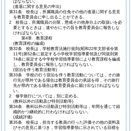
ばならない。
(進退に関する意見の申出)
第31条
校長は，所属職員の任免その他の進退に関する意見
を教育委員会に申し出ることができる。
2
校長は，所属職員の分限，懲戒その他身分上の取扱いを必
要とするときは，速やかにその旨を教育委員会に報告しな
ければならない。
第4章
教育課程
(教育課程の編成)
第32条
校長は，学校教育法施行規則
(昭和22年文部省令第
11号)
第52条に規定する小学校学習指導要領及び同規則第
74条に規定する中学校学習指導要領により教育課程を編成
し，教育委員会に報告しなければならない。
(宿泊を伴う教育活動等)
第33条
学校の行う宿泊を伴う教育活動については，その旅
行先が県外である場合は教育委員会の承認を得，その旅行
先が県内である場合は教育委員会に届け出なければならな
い。
2
修学旅行については，別に定める。
(教科以外の活動及び特別活動等)
第34条
教科以外の活動及び特別活動等は，年間を通じて組
織的かつ継続的に行わなければならない。
(成績評価)
第35条
校長は，担当する教員の行った評価その他の資料及
びその意見に基づき，学習指導要領に示されている目標を