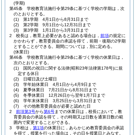
(学期)
第45条
学校教育法施行令第29条に基づく学校の学期は，次
のとおりとする。
(1)
第1学期 4月1日から8月31日まで
(2)
第2学期 9月1日から12月31日まで
(3)
第3学期 1月1日から3月31日まで
2
校長は，教育上必要があると認める場合は，
前項
の規定に
かかわらず，教育委員会の承認を得て，前期・後期の2学期
とすることができる。
期間については，別に定める。
(休業日)
第46条
学校教育法施行令第29条に基づく学校の休業日は，
次のとおりとする。
(1)
国民の祝日に関する法律
(昭和23年法律第178号)
に規
定する休日
(2)
日曜日及び土曜日
(3)
学年始休業日 4月1日から4月9日まで
(4)
夏季休業日 7月21日から8月31日まで
(5)
冬季休業日 12月26日から翌年1月7日まで
(6)
学年末休業日 3月25日から3月31日まで
(7)
その他教育委員会が必要と認めた日
2
前項第3号
から
第6号
までの休業日は，校長において，教
育委員会の承認を得て，その時期又は日数を通算日数の範
囲内で変更することができる。
3
学校は，
第1項
の休業日に，あらかじめ教育委員会の承認
を得て，授業を行った場合は，その日を授業日とみなす。