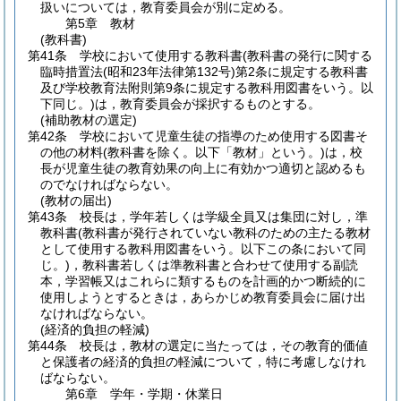
扱いについては，教育委員会が別に定める。
第5章
教材
(教科書)
第41条
学校において使用する教科書
(教科書の発行に関する
臨時措置法
(昭和23年法律第132号)
第2条に規定する教科書
及び学校教育法附則第9条に規定する教科用図書をいう。以
下同じ。)
は，教育委員会が採択するものとする。
(補助教材の選定)
第42条
学校において児童生徒の指導のため使用する図書そ
の他の材料
(教科書を除く。以下「教材」という。)
は，校
長が児童生徒の教育効果の向上に有効かつ適切と認めるも
のでなければならない。
(教材の届出)
第43条
校長は，学年若しくは学級全員又は集団に対し，準
教科書
(教科書が発行されていない教科のための主たる教材
として使用する教科用図書をいう。以下この条において同
じ。)
，教科書若しくは準教科書と合わせて使用する副読
本，学習帳又はこれらに類するものを計画的かつ断続的に
使用しようとするときは，あらかじめ教育委員会に届け出
なければならない。
(経済的負担の軽減)
第44条
校長は，教材の選定に当たっては，その教育的価値
と保護者の経済的負担の軽減について，特に考慮しなけれ
ばならない。
第6章
学年・学期・休業日