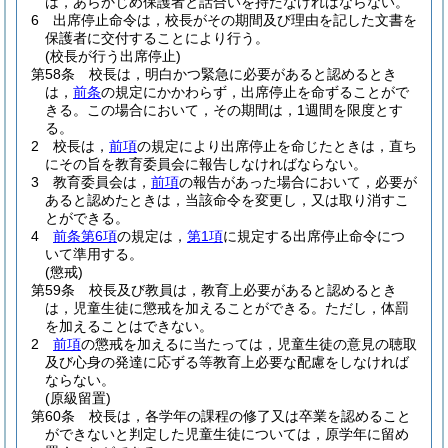
は，あらかじめ保護者と話合いを持たなければならない。
6
出席停止命令は，校長がその期間及び理由を記した文書を
保護者に交付することにより行う。
(校長が行う出席停止)
第58条
校長は，明白かつ緊急に必要があると認めるとき
は，
前条
の規定にかかわらず，出席停止を命ずることがで
きる。
この場合において，その期間は，1週間を限度とす
る。
2
校長は，
前項
の規定により出席停止を命じたときは，直ち
にその旨を教育委員会に報告しなければならない。
3
教育委員会は，
前項
の報告があった場合において，必要が
あると認めたときは，当該命令を変更し，又は取り消すこ
とができる。
4
前条第6項
の規定は，
第1項
に規定する出席停止命令につ
いて準用する。
(懲戒)
第59条
校長及び教員は，教育上必要があると認めるとき
は，児童生徒に懲戒を加えることができる。
ただし，体罰
を加えることはできない。
2
前項
の懲戒を加えるに当たっては，児童生徒の意見の聴取
及び心身の発達に応ずる等教育上必要な配慮をしなければ
ならない。
(原級留置)
第60条
校長は，各学年の課程の修了又は卒業を認めること
ができないと判定した児童生徒については，原学年に留め