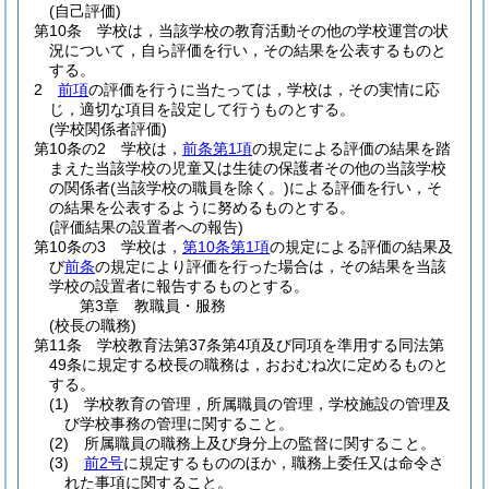
(自己評価)
第10条
学校は，当該学校の教育活動その他の学校運営の状
況について，自ら評価を行い，その結果を公表するものと
する。
2
前項
の評価を行うに当たっては，学校は，その実情に応
じ，適切な項目を設定して行うものとする。
(学校関係者評価)
第10条の2
学校は，
前条第1項
の規定による評価の結果を踏
まえた当該学校の児童又は生徒の保護者その他の当該学校
の関係者
(当該学校の職員を除く。)
による評価を行い，そ
の結果を公表するように努めるものとする。
(評価結果の設置者への報告)
第10条の3
学校は，
第10条第1項
の規定による評価の結果及
び
前条
の規定により評価を行った場合は，その結果を当該
学校の設置者に報告するものとする。
第3章
教職員・服務
(校長の職務)
第11条
学校教育法第37条第4項及び同項を準用する同法第
49条に規定する校長の職務は，おおむね次に定めるものと
する。
(1)
学校教育の管理，所属職員の管理，学校施設の管理及
び学校事務の管理に関すること。
(2)
所属職員の職務上及び身分上の監督に関すること。
(3)
前2号
に規定するもののほか，職務上委任又は命令さ
れた事項に関すること。