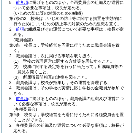
5
前各項
に掲げるもののほか，企画委員会の組織及び運営に
ついて必要な事項は，校長が定める。
(いじめの防止等の対策のための組織)
第7条の2
校長は，いじめの防止等に関する措置を実効的に
行うために，いじめの防止等の対策のための組織を置く。
2
前項
の組織及びその運営について必要な事項は，校長が定
める。
(職員会議)
第8条
校長は，学校経営を円滑に行うために職員会議を置
く。
2
職員会議は，次に掲げる事項を取り扱う。
(1)
学校の管理運営に関する方針等を周知すること。
(2)
校務に関する決定等を行うに当たって，所属職員等の
意見を聞くこと。
(3)
所属職員間相互の連携を図ること。
3
職員会議は，校長が招集し，その運営を管理する。
4
職員会議は，その学校の実情に応じ学校の全職員が参加で
きる。
5
前各項
に掲げるもののほか，職員会議の組織及び運営につ
いて必要な事項は，校長が定める。
(各種委員会)
第9条
校長は，学校経営を円滑に行うために各種委員会を置
くことができる。
2
各種委員会の組織及び運営について必要な事項は，校長が
定める。