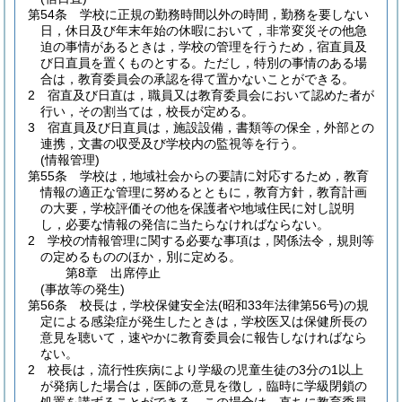
第54条
学校に正規の勤務時間以外の時間，勤務を要しない
日，休日及び年末年始の休暇において，非常変災その他急
迫の事情があるときは，学校の管理を行うため，宿直員及
び日直員を置くものとする。
ただし，特別の事情のある場
合は，教育委員会の承認を得て置かないことができる。
2
宿直及び日直は，職員又は教育委員会において認めた者が
行い，その割当ては，校長が定める。
3
宿直員及び日直員は，施設設備，書類等の保全，外部との
連携，文書の収受及び学校内の監視等を行う。
(情報管理)
第55条
学校は，地域社会からの要請に対応するため，教育
情報の適正な管理に努めるとともに，教育方針，教育計画
の大要，学校評価その他を保護者や地域住民に対し説明
し，必要な情報の発信に当たらなければならない。
2
学校の情報管理に関する必要な事項は，関係法令，規則等
の定めるもののほか，別に定める。
第8章
出席停止
(事故等の発生)
第56条
校長は，学校保健安全法
(昭和33年法律第56号)
の規
定による感染症が発生したときは，学校医又は保健所長の
意見を聴いて，速やかに教育委員会に報告しなければなら
ない。
2
校長は，流行性疾病により学級の児童生徒の3分の1以上
が発病した場合は，医師の意見を徴し，臨時に学級閉鎖の