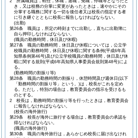
2
所属職員は，転任，休職，退職，免職，停職等となったと
き，又は校務の分掌に変更があったときは，速やかにその
分掌する職務に関する一切を後任者又は校長の指定する者
に引き継ぐとともに校長に報告しなければならない。
(出勤)
第26条
職員は，所定の時刻までに出勤し，直ちに出勤簿に
自ら押印しなければならない。
(職員の勤務時間，休日及び休暇)
第27条
職員の勤務時間，休日及び休暇については，公立学
校職員の勤務時間，休日及び休暇に関する条例
(平成6年高
知県条例第46号)
及び公立学校職員の勤務時間，休日及び休
暇に関する規則
(平成6年高知県人事委員会規則第48号)
によ
る。
(勤務時間の割振り等)
第28条
職員の勤務時間の割振り，休憩時間及び週休日
(以下
「勤務時間の割振り等」という。)
は，校長がこれを定め
る。
ただし，特別の場合は，教育委員会の指示を受けるも
のとする。
2
校長は，勤務時間の割振り等を行ったときは，教育委員会
に報告しなければならない。
(校長の海外旅行)
第29条
校長が海外に旅行する場合は，教育委員会の承認を
得なければならない。
(職員の海外旅行)
第30条
職員の海外旅行は，あらかじめ校長に届け出なけれ