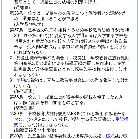
基準として，児童生徒の成績の判定を行う。
(通知票)
第36条
校長は，児童生徒の教育につき保護者との連絡のた
め，通知票を用いることができる。
(入学及び転学)
第37条
通学区の秩序を維持するため学校教育法施行令
(昭和
28年政令第340号)
に規定する入学通知又は入学する学校を
指定された者が他の学校へ入学又は転入学の申出がある場
合は，受入側の校長は，事前に教育委員会の指示を受けな
ければならない。
2
児童生徒が転学する場合は，校長は，学校教育法施行規則
第24条第3項の規定による指導要録の写しを作成し，在学
証明書及び身体検査書とともに転学先学校長へ送付しなけ
ればならない。
3
前項
の場合は，直ちに教育委員会にその旨を報告しなけれ
ばならない。
(修了証書)
第38条
校長は，児童生徒が各学年の課程を修了したとき
は，修了証書を授与するものとする。
(卒業証書)
第39条
学校教育法施行規則第58条
(これを準用する場合を
含む。)
の規定によって校長が授与する卒業証書は，
別記様
式
によらなければならない。
(指導要録及び出席簿)
第40条
児童生徒の指導要録及び出席簿の規格，
様式
及び取