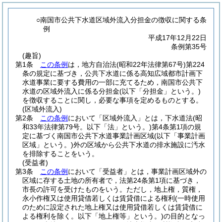
○南国市公共下水道区域外流入分担金の徴収に関する条
例
平成17年12月22日
条例第35号
(趣旨)
第1条
この条例
は，地方自治法
(昭和22年法律第67号)
第224
条の規定に基づき，公共下水道に係る高知広域都市計画下
水道事業に要する費用の一部に充てるため，南国市公共下
水道の区域外流入に係る分担金
(以下「分担金」という。)
を徴収することに関し，必要な事項を定めるものとする。
(区域外流入)
第2条
この条例
において「区域外流入」とは，下水道法
(昭
和33年法律第79号。以下「法」という。)
第4条第1項の規
定に基づく南国市公共下水道事業計画区域
(以下「事業計画
区域」という。)
外の区域から公共下水道の排水施設に汚水
を排除することをいう。
(受益者)
第3条
この条例
において「受益者」とは，事業計画区域外の
区域に存する土地の所有者で，法第24条第1項に基づき，
市長の許可を受けたものをいう。
ただし，地上権，質権，
永小作権又は使用貸借若しくは賃貸借による権利
(一時使用
のために設定された地上権又は使用貸借若しくは賃貸借に
よる権利を除く。以下「地上権等」という。)
の目的となっ