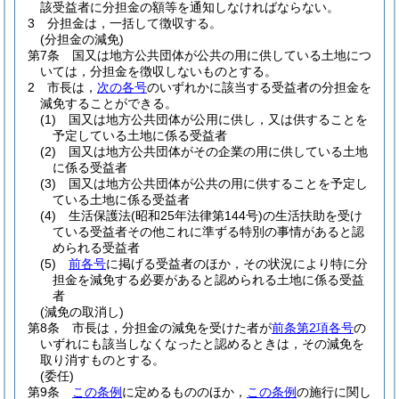
該受益者に分担金の額等を通知しなければならない。
3
分担金は，一括して徴収する。
(分担金の減免)
第7条
国又は地方公共団体が公共の用に供している土地につ
いては，分担金を徴収しないものとする。
2
市長は，
次の各号
のいずれかに該当する受益者の分担金を
減免することができる。
(1)
国又は地方公共団体が公用に供し，又は供することを
予定している土地に係る受益者
(2)
国又は地方公共団体がその企業の用に供している土地
に係る受益者
(3)
国又は地方公共団体が公共の用に供することを予定し
ている土地に係る受益者
(4)
生活保護法
(昭和25年法律第144号)
の生活扶助を受け
ている受益者その他これに準ずる特別の事情があると認
められる受益者
(5)
前各号
に掲げる受益者のほか，その状況により特に分
担金を減免する必要があると認められる土地に係る受益
者
(減免の取消し)
第8条
市長は，分担金の減免を受けた者が
前条第2項各号
の
いずれにも該当しなくなったと認めるときは，その減免を
取り消すものとする。
(委任)
第9条
この条例
に定めるもののほか，
この条例
の施行に関し