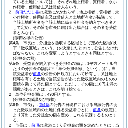
ている土地については，それぞれ地上権者，質権者，永小
作権者，使用借主又は賃借人をいう。
2
前項ただし書
の規定にかかわらず，地上権者，質権者，永
小作権者，使用借主又は賃借人と土地所有者が協議して，
当該土地所有者を当該土地に係る分担金を納入すべき者と
して定め，その旨を市長に届け出た場合は，その者を受益
者とみなす。
(徴収区域の公告)
第4条
市長は，分担金を徴収する区域として定めた区域
(以
下「徴収区域」という。)
を決定したときは，公告しなけれ
ばならない。
これを変更しようとするときも同様とする。
(分担金の額)
第5条
受益者が納入すべき分担金の額は，1平方メートル当
たりの分担金の額
(以下「単位分担金額」という。)
に，当
該受益者が
前条
の公告の日現在において所有し，又は地上
権等を有する土地で当該公告があった徴収区域内のものの
面積を乗じて得た額とする。
ただし，その額に10円未満の
端数があるときは，これを切り捨てる。
2
単位分担金額は，490円とする。
(分担金の賦課及び徴収)
第6条
市長は，
第4条
の公告の日現在における当該公告のあ
った徴収区域内の土地に係る受益者ごとに，
前条
の規定に
より算出した分担金の額を定め，これを賦課するものとす
る。
2
市長は，
前項
の規定により分担金の額を定めたときは，当