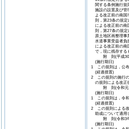
関する条例施行規
施設の設置及び管
よる改正前の南国
則，第23条の規
による改正前の南
則，第27条の規
原土地区画整理事
水道事業受益者負
による改正前の南
で，現に残存する
附
則
(平成3
(施行期日)
1
この規則は，公
(経過措置)
2
この規則の施行
の規則による改正
附
則
(令和
(施行期日)
1
この規則は，令和
(経過措置)
2
この規則による
助成について適用
附
則
(令和3
(施行期日)