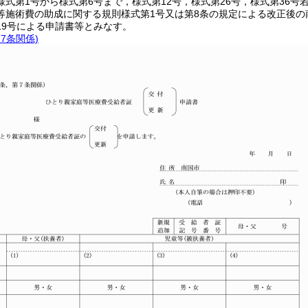
式第1号から様式第6号まで，様式第12号，様式第26号，様式第36号
等施術費の助成に関する規則様式第1号又は第8条の規定による改正後の
19号による申請書等とみなす。
7条関係)