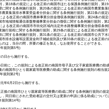
則，第18条の規定による改正前の南国市ほたる保護条例施行規則，第1
理に関する条例施行規則，第20条の規定による改正前の南国市農業集落
市農業集落排水事業受益者分担金に関する条例施行規則，第22条の規
定による改正前の南国市農林事業分担金徴収条例施行規則，第24条の規
国市地域情報通信基盤整備事業分担金の徴収に関する条例施行規則，第
定による改正前の南国市市街化区域内法定外水路整備事業分担金徴収条例
業施行規程に関する条例施行規則，第29条の規定による改正前の南国市
担に関する条例施行規則，第31条の規定による改正前の南国市公共下水
国市排水設備等設置資金利子補給規則及び第33条の規定による改正前
ものは，当分の間，所要の修正を加え，なお使用することができる。
0年
規則第5号)
布の日から施行する。
の日前に，この規則による改正前の南国市母子及び父子家庭医療費の助
後の南国市ひとり親家庭等医療費の助成に関する条例施行規則の相当規
元年
規則第2号)
元年6月2日から施行する。
改正後の南国市ひとり親家庭等医療費の助成に関する条例施行規則の規
し，同日前にされた受給者証の交付又は更新の申請に係る助成について
年
規則第14号)