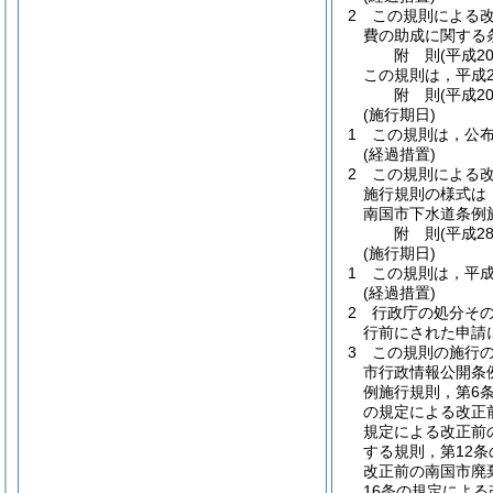
2
この規則による
費の助成に関する
附
則
(平成2
この規則は，平成2
附
則
(平成2
(施行期日)
1
この規則は，公
(経過措置)
2
この規則による
施行規則の様式は
南国市下水道条例
附
則
(平成2
(施行期日)
1
この規則は，平成
(経過措置)
2
行政庁の処分そ
行前にされた申請
3
この規則の施行
市行政情報公開条
例施行規則，第6
の規定による改正
規定による改正前
する規則，第12
改正前の南国市廃
16条の規定によ