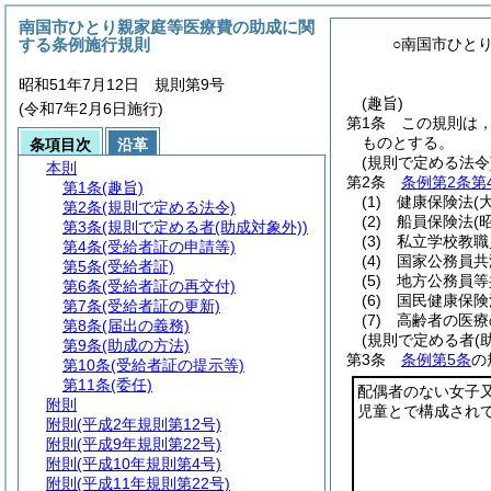
南国市ひとり親家庭等医療費の助成に関
する条例施行規則
○南国市ひと
昭和51年7月12日 規則第9号
(趣旨)
(令和7年2月6日施行)
第1条
この規則は
ものとする。
条項目次
沿革
(規則で定める法令
本則
第2条
条例第2条第
第1条
(趣旨)
(1)
健康保険法
(
第2条
(規則で定める法令)
(2)
船員保険法
(
第3条
(規則で定める者(助成対象外))
(3)
私立学校教職
第4条
(受給者証の申請等)
(4)
国家公務員共
第5条
(受給者証)
(5)
地方公務員等
第6条
(受給者証の再交付)
(6)
国民健康保険
第7条
(受給者証の更新)
(7)
高齢者の医療
第8条
(届出の義務)
(規則で定める者(助
第9条
(助成の方法)
第3条
条例第5条
の
第10条
(受給者証の提示等)
第11条
(委任)
配偶者のない女子
附則
児童とで構成され
附則
(平成2年規則第12号)
附則
(平成9年規則第22号)
附則
(平成10年規則第4号)
附則
(平成11年規則第22号)