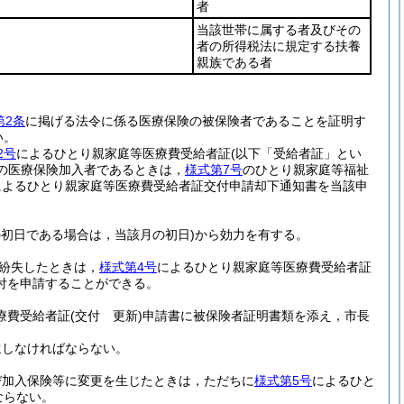
者
当該世帯に属する者及びその
者の所得税法に規定する扶養
親族である者
第2条
に掲げる法令に係る医療保険の被保険者であることを証明す
い。
2号
によるひとり親家庭等医療費受給者証
(以下「受給者証」とい
の医療保険加入者であるときは，
様式第7号
のひとり親家庭等福祉
によるひとり親家庭等医療費受給者証交付申請却下通知書を当該申
の初日である場合は，当該月の初日)
から効力を有する。
紛失したときは，
様式第4号
によるひとり親家庭等医療費受給者証
付を申請することができる。
療費受給者証
(交付 更新)
申請書に被保険者証明書類を添え，市長
還しなければならない。
び加入保険等に変更を生じたときは，ただちに
様式第5号
によるひと
ならない。