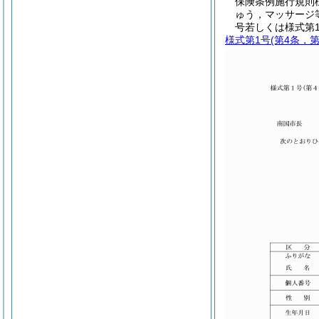
保険条例施行規則様
ゅう，マッサージ
号若しくは様式第
様式第1号
(第4条，第