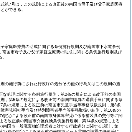
式第7号は，この規則による改正後の南国市母子及び父子家庭医療
ことができる。
父子家庭医療費の助成に関する条例施行規則及び南国市下水道条例
，南国市母子及び父子家庭医療費の助成に関する条例施行規則及び
る。
規則の施行前にされた行政庁の処分その他の行為又はこの規則の施
正な処理に関する条例施行規則，第2条の規定による改正前の南国
規則，第5条の規定による改正前の南国市職員の退職手当に関する条
7条の規定による改正前の南国市児童手当等事務取扱規則，第8条
障害児福祉手当及び特別障害者手当等事務取扱い細則，第10条の
条の規定による改正前の南国市身体障害児に係る補装具の交付等に関
による改正前の南国市介護保険条例施行規則，第14条の規定による
前の南国市一般廃棄物処理業者に対する行政処分に関する規則，第
第17条の規定による改正前の南国市ペット霊園の設置の許可等に