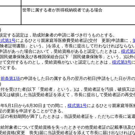
世帯に属する者が所得税納税者である場合
)
規定する認定は，助成対象者の申請に基づき行うものとする。
様式第1号
によるひとり親家庭等医療費受給者証
(交付 更新)
申請書に，
保険者証明書類」という。)
を添え，市長に提出して行わなければならな
申請があった場合において，受給資格があると認定したときは，
様式第
国民健康保険及び各種国保組合
(以下「国民健康保険等」という。)
以外
せて交付するものとし，受給資格がないと認定したときは，
様式第3号
のとする。
，
前条第1項
の申請をした日の属する月の翌月の初日
(申請をした日が月
)
交付を受けた者
(以下「受給者」という。)
は，受給者証を汚損，破損又は
損又は破損した当該受給者証を添えて，市長に提出して受給者証の再交
年5月1日から6月30日までの間に，
様式第1号
によるひとり親家庭等医
証の更新を申請することができる。
者証の有効期間が満了したときは，当該受給者証を，ただちに市長に返
受給対象者について受給資格を失ったときその他受給者証の記載事項及
受給資格
(変更 喪失)
届に当該受給者証を添えて市長に届け出なければ