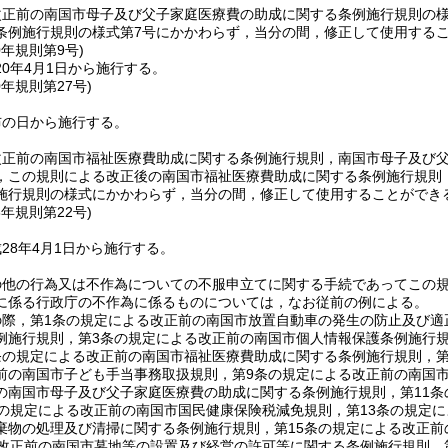
改正前の南国市母子及び父子家庭医療費の助成に関する条例施行規則の様
条例施行規則の様式第7号にかかわらず，当分の間，修正して使用する
0年
規則第9号)
0年4月1日から施行する。
0年
規則第27号)
布の日から施行する。
改正前の南国市福祉医療費助成に関する条例施行規則，南国市母子及び
，この規則による改正後の南国市福祉医療費助成に関する条例施行規則
施行規則の様式にかかわらず，当分の間，修正して使用することができ
8年
規則第22号)
28年4月1日から施行する。
の他の行為又は不作為についての不服申立てに関する手続であってこの
に係る行政庁の不作為に係るものについては，なお従前の例による。
の際，第1条の規定による改正前の南国市放置自動車の発生の防止及び適
例施行規則，第3条の規定による改正前の南国市個人情報保護条例施行
条の規定による改正前の南国市福祉医療費助成に関する条例施行規則，第
前の南国市子ども手当事務取扱規則，第9条の規定による改正前の南国市
の南国市母子及び父子家庭医療費の助成に関する条例施行規則，第11
条の規定による改正前の南国市国民健康保険税減免規則，第13条の規定
棄物の処理及び清掃に関する条例施行規則，第15条の規定による改正
る改正前の南国市墓地等の設置及び経営の許可等に関する条例施行規則，