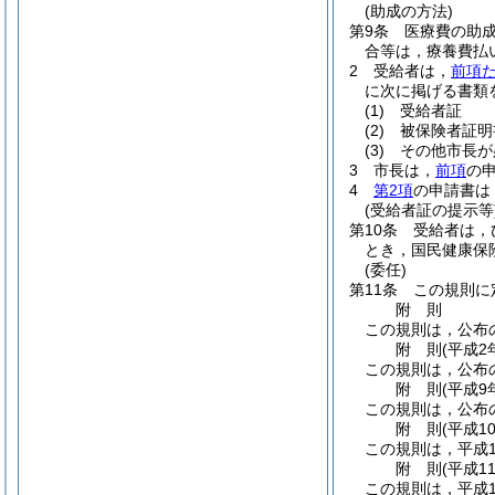
(助成の方法)
第9条
医療費の助
合等は，療養費払
2
受給者は，
前項
に次に掲げる書類
(1)
受給者証
(2)
被保険者証明
(3)
その他市長が
3
市長は，
前項
の
4
第2項
の申請書は
(受給者証の提示等
第10条
受給者は，
とき，国民健康保
(委任)
第11条
この規則に
附
則
この規則は，公布
附
則
(平成2
この規則は，公布
附
則
(平成9
この規則は，公布
附
則
(平成1
この規則は，平成1
附
則
(平成1
この規則は，平成1