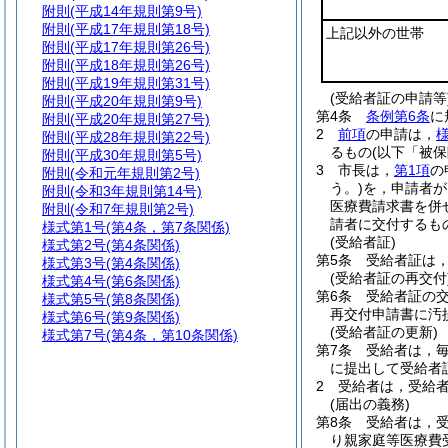
附則
(平成14年規則第9号)
附則
(平成17年規則第18号)
上記以外の世帯
附則
(平成17年規則第26号)
附則
(平成18年規則第26号)
附則
(平成19年規則第31号)
(受給者証の申請等
附則
(平成20年規則第9号)
第4条
条例第6条
に
附則
(平成20年規則第27号)
2
前項
の申請は，
附則
(平成28年規則第22号)
るもの
(以下「被
附則
(平成30年規則第5号)
3
市長は，
第1項
の
附則
(令和元年規則第2号)
う。)
を，申請者が
附則
(令和3年規則第14号)
医療費請求書を併
附則
(令和7年規則第2号)
請者に交付するも
様式第1号
(第4条，第7条関係)
(受給者証)
様式第2号
(第4条関係)
第5条
受給者証は
様式第3号
(第4条関係)
(受給者証の再交付
様式第4号
(第6条関係)
第6条
受給者証の
様式第5号
(第8条関係)
再交付申請書に汚
様式第6号
(第9条関係)
(受給者証の更新)
様式第7号
(第4条，第10条関係)
第7条
受給者は，毎
に提出して受給者
2
受給者は，受給
(届出の義務)
第8条
受給者は，
り親家庭等医療費