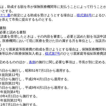
成は，助成する額を市が保険医療機関等に支払うことによって行うこと
いとする。
ただし書
の規定による助成を受けようとする場合は，
様式第6号
によるひ
を添えて市長に提出するものとする。
書類
必要と認める書類
申請書を受理したときは，その内容を審査し，必要と認めた額を当該申
，医療機関において現に医療を受けた日の属する月を単位とし，当該月
)
ひとり親家庭等医療費の助成を受けようとする場合は，保険医療機関等
険等以外の医療保険加入者は，
様式第7号
のひとり親家庭等福祉医療費
定めるもののほか，
条例
の施行に関し必要な事項は，市長が別に定める
の日から施行し，昭和51年7月1日から適用する。
年
規則第12号)
の日から施行し，平成2年4月1日から適用する。
年
規則第22号)
の日から施行し，平成9年4月1日から適用する。
0年
規則第4号)
0年4月1日から施行する。
1年
規則第22号)
1年7月1日から施行する。