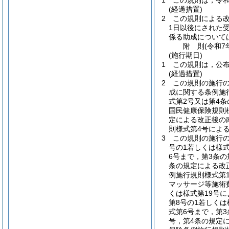
1
この規則は，令和
(経過措置)
2
この規則による
1日以後にされた
係る助成について
附
則
(令和7
(施行期日)
1
この規則は，公
(経過措置)
2
この規則の施行の
成に関する条例施
式第2号又は第4
国民健康保険規則
定による改正後の
則様式第4号によ
3
この規則の施行の
号の1若しくは様
6号まで，第3条
条の規定による改
例施行規則様式第1
マッサージ等施術
くは様式第19号
第8号の1若しく
式第6号まで，第
号，第4条の規定