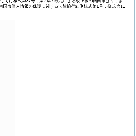
若しくは様式第37号，第7条の規定による改正後の南国市はり，き
南国市個人情報の保護に関する法律施行細則様式第1号，様式第11