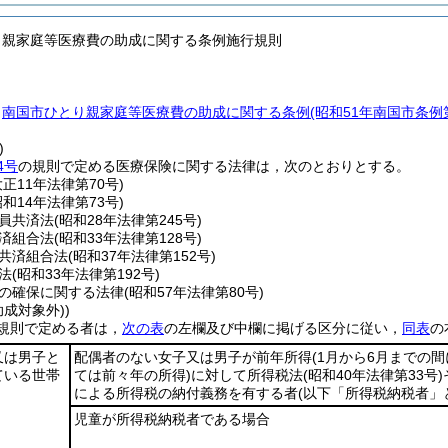
り親家庭等医療費の助成に関する条例施行規則
，
南国市ひとり親家庭等医療費の助成に関する条例
(昭和51年南国市条例
)
4号
の規則で定める医療保険に関する法律は，次のとおりとする。
大正11年法律第70号)
昭和14年法律第73号)
員共済法
(昭和28年法律第245号)
済組合法
(昭和33年法律第128号)
共済組合法
(昭和37年法律第152号)
法
(昭和33年法律第192号)
の確保に関する法律
(昭和57年法律第80号)
成対象外))
規則で定める者は，
次の表
の左欄及び中欄に掲げる区分に従い，
同表
の
又は男子と
配偶者のない女子又は男子が前年所得
(1月から6月までの
ている世帯
ては前々年の所得)
に対して所得税法
(昭和40年法律第33号)
による所得税の納付義務を有する者
(以下「所得税納税者」
児童が所得税納税者である場合