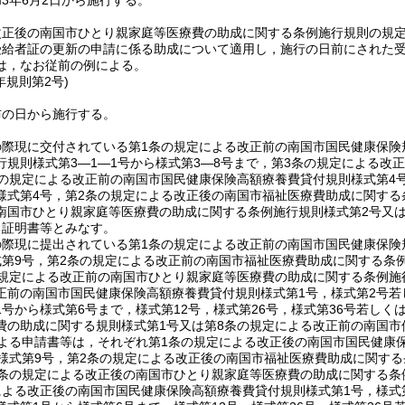
3年6月2日から施行する。
改正後の南国市ひとり親家庭等医療費の助成に関する条例施行規則の規定
受給者証の更新の申請に係る助成について適用し，施行の日前にされた受
は，なお従前の例による。
年
規則第2号)
布の日から施行する。
際現に交付されている第1条の規定による改正前の南国市国民健康保険
行規則様式第3―1―1号から様式第3―8号まで，第3条の規定による
条の規定による改正前の南国市国民健康保険高額療養費貸付規則様式第4
様式第4号，第2条の規定による改正後の南国市福祉医療費助成に関する条
南国市ひとり親家庭等医療費の助成に関する条例施行規則様式第2号又
る証明書等とみなす。
際現に提出されている第1条の規定による改正前の南国市国民健康保険規
式第9号，第2条の規定による改正前の南国市福祉医療費助成に関する条例
の規定による改正前の南国市ひとり親家庭等医療費の助成に関する条例施行
正前の南国市国民健康保険高額療養費貸付規則様式第1号，様式第2号若
号から様式第6号まで，様式第12号，様式第26号，様式第36号若しく
費の助成に関する規則様式第1号又は第8条の規定による改正前の南国市
による申請書等は，それぞれ第1条の規定による改正後の南国市国民健康保
は様式第9号，第2条の規定による改正後の南国市福祉医療費助成に関する
3条の規定による改正後の南国市ひとり親家庭等医療費の助成に関する条
による改正後の南国市国民健康保険高額療養費貸付規則様式第1号，様式